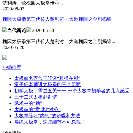
楚利涛：论槐园太极拳传承...
2020-08-02
槐园太极拳第三代传人楚利涛—大道槐园之金刚捣锥
当代新论
2020-05-20
槐园太极拳第三代传人楚利涛—大道槐园之金刚捣锥...
2020-05-20
小编推荐
太极拳名家常子轩谈“其根在脚”
常子轩老师讲太极拳的三个层面
初学太极，需过五关一一 一个太极拳初学者的几点感受
三十二式太极剑剑谱
武术中的“劲”
太极拳的“意”和“对称”
太极拳练习“内气”的步骤和方法
晨练太极拳，这些细节不可忽视！
阅读排行