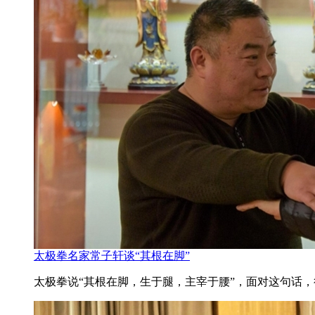
太极拳名家常子轩谈“其根在脚”
太极拳说“其根在脚，生于腿，主宰于腰”，面对这句话，很