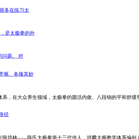
，很多在练习太
，是太极拳的外
的问题。 对
齐驱、各臻其妙
系，在大众养生领域，太极拳的圆活内敛、八段锦的平和舒缓早已
路径
陈培林——陈氏太极拳第十三代传人，培麟太极教学体系编创人，