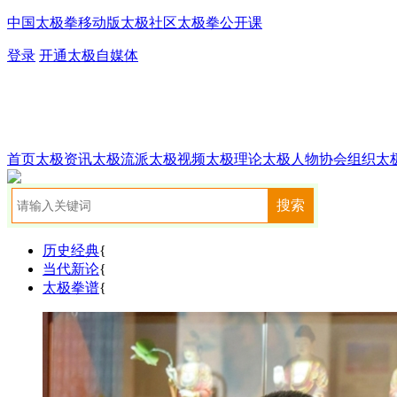
中国太极拳移动版
太极社区
太极拳公开课
登录
开通太极自媒体
首页
太极资讯
太极流派
太极视频
太极理论
太极人物
协会组织
太
历史经典
{
当代新论
{
太极拳谱
{