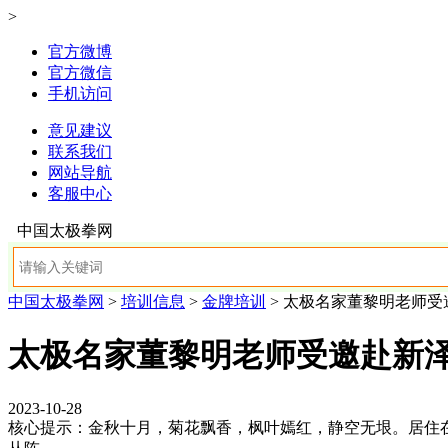
>
官方微博
官方微信
手机访问
意见建议
联系我们
网站导航
客服中心
中国太极拳网
中国太极拳网
>
培训信息
>
金牌培训
> 太极名家董黎明老师受
太极名家董黎明老师受邀赴新
2023-10-28
核心提示：金秋十月，菊花飘香，枫叶嫣红，静空无垠。居住