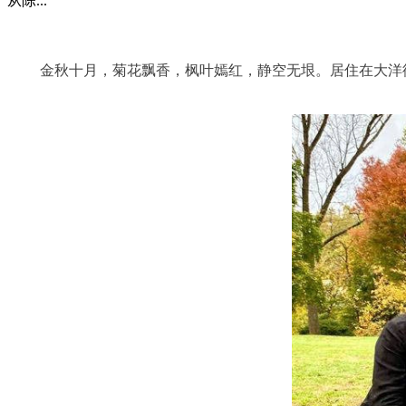
从陈...
金秋十月，菊花飘香，枫叶嫣红，静空无垠。居住在大洋