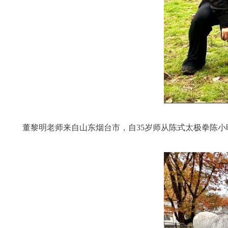
董黎明老师来自山东烟台市，自35岁师从陈式太极拳陈