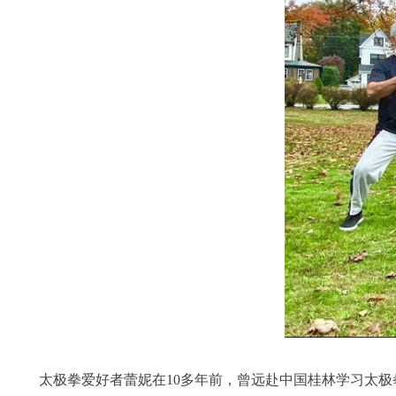
太极拳爱好者蕾妮在10多年前，曾远赴中国桂林学习太极