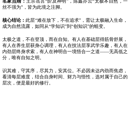
名家点睛：
王宗岳言
“阶及神明”，陈鑫亦云“太极本自然，一
丝不强为”，皆为此境之注脚。
核心结论：
此层
“难在放下，不在追求”，需让太极融入生命，
成为自然流露，如同从“学知识”到“创知识”的蜕变。
太极之道，不在登顶，而在自知。有人在基础层得筋骨舒展，
有人在养生层获身心调理，有人在技法层享武学乐趣，有人在
内劲层终身求索，有人在神明合一境悟合一之道
——无高低之
分，唯有自知之明。
识其难，守其序，尽其力，安其位。不必因未达内劲而焦虑，
看清每层难度，结合自身时间、财力与悟性，选对属于自己的
层次，便是最好的修行。