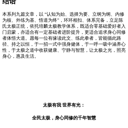
结语
本系列九篇文章，以
“认知为始、选择为要、立纲为纲、内修
为核、外练为基、悟道为终”，环环相扣、体系完备，立足陈
氏太极正统，依托培麟太极教学体系，既适合零基础爱好者入
门启蒙，亦适合有一定基础者进阶提升，更适合追求身心同修
者体悟大道。愿每一位有缘读此文、练此拳者，皆能循此路
径、持之以恒，于一招一式中强身健体，于一呼一吸中涵养心
性，于太极之道中收获健康、宁静与智慧，让太极之光，照亮
身心，惠及生活。
太极有我
世界有光：
全民太极，身心同修的千年智慧