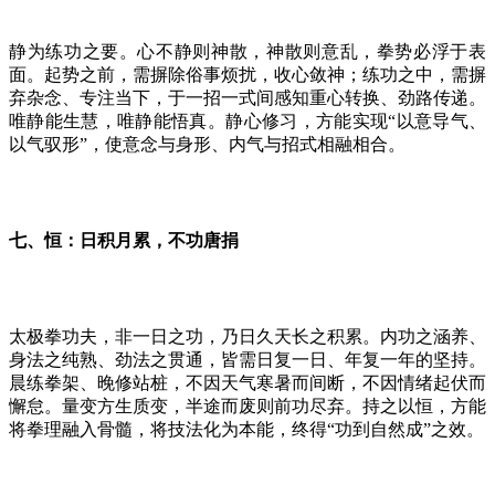
静为练功之要。心不静则神散，神散则意乱，拳势必浮于表
面。起势之前，需摒除俗事烦扰，收心敛神；练功之中，需摒
弃杂念、专注当下，于一招一式间感知重心转换、劲路传递。
唯静能生慧，唯静能悟真。静心修习，方能实现
“以意导气、
以气驭形”，使意念与身形、内气与招式相融相合。
七、恒：日积月累，
不
功
唐捐
太极拳功夫，非一日之功，乃日久天长之积累。内功之涵养、
身法之纯熟、劲法之贯通，皆需日复一日、年复一年的坚持。
晨练拳架、晚修站桩，不因天气寒暑而间断，不因情绪起伏而
懈怠。量变方生质变，半途而废则前功尽弃。持之以恒，方能
将拳理融入骨髓，将技法化为本能，终得
“功
到自然成”之效。