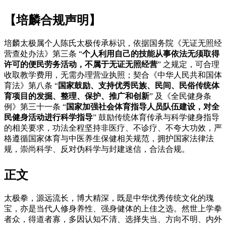
【培麟合规声明】
培麟太极属个人陈氏太极传承标识，依据国务院《无证无照经
营查处办法》第三条
“
个人利用自己的技能从事依法无须取得
许可的便民劳务活动，不属于无证无照经营
” 之规定，可合理
收取教学费用，无需办理营业执照；契合《中华人民共和国体
育法》第八条 “
国家鼓励、支持优秀民族、民间、民俗传统体
育项目的发掘、整理、保护、推广和创新
” 及《全民健身条
例》第三十一条 “
国家加强社会体育指导人员队伍建设，对全
民健身活动进行科学指导
” 鼓励传统体育传承与科学健身指导
的相关要求，功法全程坚持非医疗、不诊疗、不夸大功效，严
格遵循国家体育与中医养生保健相关规范，拥护国家法律法
规，崇尚科学、反对伪科学与封建迷信，合法合规。
正文
太极拳，源远流长，博大精深，既是中华优秀传统文化的瑰
宝，亦是当代人修身养性、强身健体的上佳之选。然世上学拳
者众，得道者寡，多因认知不清、选择失当、方向不明、内外