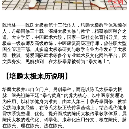
陈培林——
陈氏太极拳第十三代传人，培麟太极教学体系编创
人，丹拳同修三十载，深耕太极实修与教学，精研拳医融合之
道。大专学历，中国武术六段，国家一级社会体育指导员、太
极拳一级拳师及高级教练，中医康复高级理疗师，曾任职大型
国企管理干部。其多篇太极拳研究与教学专业力作发布于太极
网、搜狐、博爱国际武术
等多个专业武术及文化网络平台，因
文风务实、见解独到，在太极拳界被誉为
“拳文逸士”。
【培麟太极来历说明】
培麟太极并非自立门户、另创拳种，而是以陈氏太极拳为根
脉、继先祖陈王廷
“拳合黄庭” 内养为核心、以中医康复理论
为应用、以科学健身为准则，由本人集三十载丹拳同修、教学
实践与康复经验，在陈氏太极正统传承基础上，结合现代健康
需求系统整理、优化、提升而成的陈氏太极传承教学体系，属
陈氏太极的现代化、科学化、康养化应用分支，根在陈氏、脉
在陈氏、理在陈氏、法在陈氏。