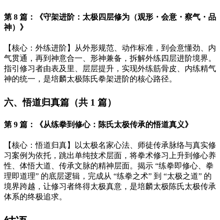
第
8 篇：《守架进阶：太极四层修为（观形・会意・察气・品
神）》
【核心：外练进阶】从外形规范、动作标准，到会意懂劲、内
气贯通，再到神意合一、形神兼备，拆解外练四层进阶境界。
指引修习者由表及里、层层提升，实现外练筋骨皮、内练精气
神的统一，是培麟太极陈氏拳架进阶的核心路径。
六、悟道归真篇（共
1 篇）
第
9 篇：《从练拳到修心：陈氏太极传承的悟道真义》
【核心：悟道归真】以太极名家心法、师徒传承脉络与真实修
习案例为依托，跳出单纯技术层面，将拳术修习上升到修心养
性、体悟大道、传承文脉的精神层面。揭示
“练拳即修心、拳
理即道理” 的底层逻辑，完成从 “练拳之术” 到 “太极之道” 的
境界跨越，让修习者终得太极真意，是培麟太极陈氏太极传承
体系的终极追求。