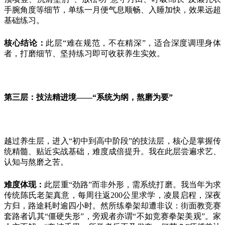
手腕角度等细节，单练一月便气息顺畅、入睡加快，效果远超
基础练习。
核心结论：
此层
“难在规范，不在精深”，适合深度调理身体
者，打磨细节、坚持练习即可收获养生实效。
第三层：技法精进境
——“系统为纲，熬磨为要”
越过养生层，进入
“初中到高中阶段”的技法层，核心是掌握传
统精髓、贴近实战基础，难度成倍提升。我在此层尝遍求艺、
认知与熬磨之苦。
难度体现：
此层重
“劲路”而非外形，需系统打磨。我当年为求
传统陈氏老架真意，每周往返
200
公里求学，凌晨启程，深夜
方归，路途耗时逾四小时。然所练拳架却遭非议：街面教竞赛
套路者讥其“僵硬失形”，旁观者亦谓“不如竞赛拳架美观”。家