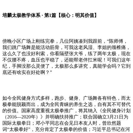
培麟太极教学体系
· 第
1
篇【核心：明其价值】
傍晚小区广场上刚练完拳，几位阿姨凑到我跟前，
“陈师傅，
我们跳广场舞是能活动筋骨，可我这老风湿、李姐的颈椎痛，
这么久了也没好利索，你看隔壁张大爷，练了两年太极，现在
不仅腰不疼，血压也平稳了，还能帮老伴扛米呢！可我们这年
纪，手脚没那么灵便了，太极那么多讲究，真能学会吗？它到
底还有啥实在好处啊？”
如今全民健身方式多样，跑步、健身、广场舞各有特色，而太
极拳能脱颖而出，成为全民青睐的养生之选，自有其不可替代
的价值。国家高度重视太极拳推广，将其纳入《全民健身计划
（
2016
—
2020
年）》并明确扶持推广；联合国确立
3
月
21
日为
国际太极拳日；邓小平同志在会见日本友人时，曾欣然题
词“太极拳好”，充分肯定了太极拳的价值；习近平总书记在河