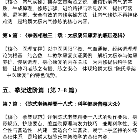
【核心：内气实操】摒弃玄虚晦涩之说，通俗拆解内气的本
质、生成原理、修炼步骤、进阶路径与常见误区，提供可落
地、易掌握、安全有效的内修实操方法，让内气修炼不再神秘
难测，是培麟太极内气修炼的核心内容。
第
6 篇：《拳医相融三十载：太极阴阳康养的底层逻辑》
【核心：医理支撑】以中医阴阳平衡、气血通畅、经络调理理
论为根基，结合数十年教学康复实证案例，解析太极拳与健康
养护、慢病调理、身心康复的内在关联，为内修提供科学依
据，让修习者练之有据、练之安心，体现培麟太极
“陈氏拳架
+ 中医康复” 的特色优势。
五、拳架进阶篇（第
7–8 篇）
第
7 篇：《陈式老架精要十八式：科学健身普惠大众》
【核心：拳架规范】详解陈式老架精要十八式的动作要领、身
形规范、护膝要点、缠丝劲原理与发力技巧，兼顾科学性、安
全性与普适性，构建一套适合全民普及、易于上手坚持的外练
基础体系，是培麟太极陈氏拳架教学的基础内容。