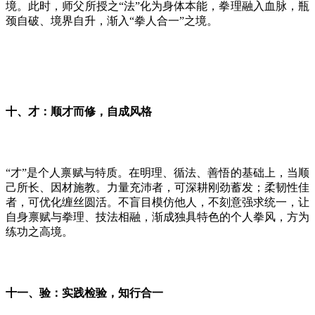
境。此时，师父所授之“法”化为身体本能，拳理融入血脉，瓶
颈自破、境界自升，渐入“拳人合一”之境。
十、才：顺才而修，自成风格
“才”是个人禀赋与特质。在明理、循法、善悟的基础上，当顺
己所长、因材施教。力量充沛者，可深耕刚劲蓄发；柔韧性佳
者，可优化缠丝圆活。不盲目模仿他人，不刻意强求统一，让
自身禀赋与拳理、技法相融，渐成独具特色的个人拳风，方为
练功之高境。
十一、验：实践检验，知行合一