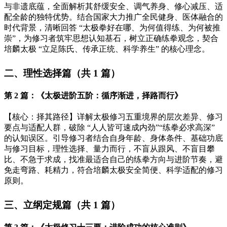
与非遗底蕴，全面解析其舒缓安全、调气养身、修心减压、适
配全龄的独特优势。结合国家大力推广全民健身、医体融合的
时代背景，清晰回答
“太极拳好在哪、为何值得练、为何被推
崇”，为修习者筑牢思想认知基石，树立正确练拳观念，契合
培麟太极 “立足陈氏、传承正统、科学养生” 的核心理念。
二、理性选择篇（共
1 篇）
第
2 篇：《太极进阶五阶：循序渐进，择路而行》
【核心：择其路径】详解太极修习五重境界的层次差异、修习
要点与适配人群，破除
“人人皆可速成内劲”“练拳必求高深”
的认知误区。引导修习者结合自身年龄、身体条件、基础功底
与修习目标，理性选择、量力而行，不盲从跟风、不盲目攀
比、不急于求成，找准最适合自己的练拳方向与进阶节奏，避
免走弯路、耗精力，符合培麟太极安全简便、科学适配的修习
原则。
三、立纲定规篇（共
1 篇）