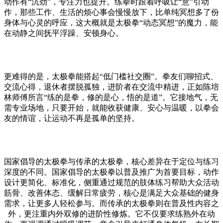
动作有“沉劲”，专注力也提升。练拳时跟着呼吸让“意”引动
作，那些工作、生活的烦心事会慢慢放下，比单纯冥想多了份
身体与心灵的呼应，这大概就是太极拳“动态冥想”的魔力，能
在动静之间抚平浮躁、安顿身心。
更难得的是，太极拳能搭起
“低门槛社交圈”。拳友们聊招式、
交流心得，退休者摆脱孤独，进阶者在交流中精进，正如陈培
林师傅所言“练的是拳，修的是心，悟的是道”。它接地气，无
需专业场地，只要开始，就能收获健康、安心与温暖，以拳会
友的情谊，让运动不再是孤单的坚持。
国家倡导的太极拳与传承的太极拳，核心差异在于定位与练习
深度的不同。国家倡导的太极拳以普及推广为首要目标，动作
设计更简化、标准化，侧重通过规范的肢体练习帮助大众活动
筋骨、改善体态、缓解日常疲劳，核心是满足大众基础的健身
需求，让更多人轻松参与。而传承的太极拳则在普及性内容之
外，更注重内外双修的进阶性修炼。它不仅要求练熟外在动