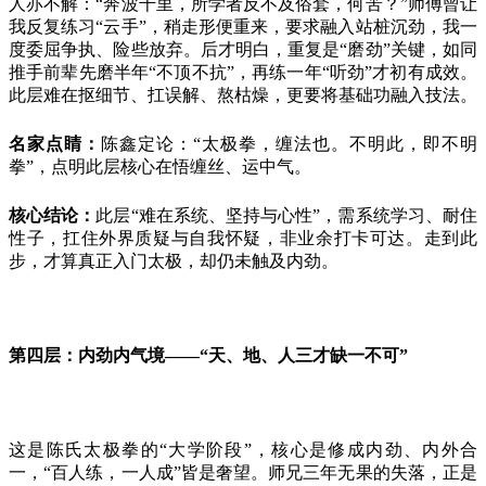
人亦不解：“奔波千里，所学者反不及俗套，何苦？”师傅曾让
我反复练习“云手”，稍走形便重来，要求融入站桩沉劲，我一
度委屈争执、险些放弃。后才明白，重复是“磨劲”关键，如同
推手前辈先磨半年“不顶不抗”，再练一年“听劲”才初有成效。
此层难在抠细节、扛误解、熬枯燥，更要将基础功融入技法。
名家点睛：
陈鑫定论：
“太极拳，缠法也。不明此，即不明
拳”，点明此层核心在悟缠丝、运中气。
核心结论：
此层
“难在系统、坚持与心性”，需系统学习、耐住
性子，扛住外界质疑与自我怀疑，非业余打卡可达。走到此
步，才算真正入门太极，却仍未触及内劲。
第四层：内劲内气境
——“天、地、人三才缺一不可”
这是陈氏太极拳的
“大学阶段”，核心是修成内劲、内外合
一，“百人练，一人成”皆是奢望。师兄三年无果的失落，正是