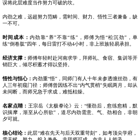
误将此层难度当作努力可破的坎。
内劲之难，远超努力范畴，需时间、财力、悟性三者兼备，缺
一不可。
时间成本：
内劲靠
“养”不靠“练”，师傅为悟“松沉劲”，单
练“倒卷肱”四年，每日雷打不动
4
小时，非上班族轻易承担。
经济支撑：
师傅年轻时赴河南求学，拜师礼、食宿、集训等开
销巨大，倾尽积蓄才得以坚持。
悟性与恒心：
内劲重
“悟”，同师门有人十年未参透缠丝劲，有
人三年初窥门径；师傅曾因练不出“内气贯梢”失眠两月，却从
未间断，而师兄急于求成，难抵枯燥。
名家点睛：
王宗岳《太极拳论》云：
“懂劲后，愈练愈精，默
识揣摩，渐至从心所欲”，道尽内劲需意、气、劲相合，非朝
夕可就。
核心结论：
此层
“难在先天与后天双重苛刻”，如考顶尖学府，
需天赋、努力、投入兼备，非拜师可成，亦非人人能及。