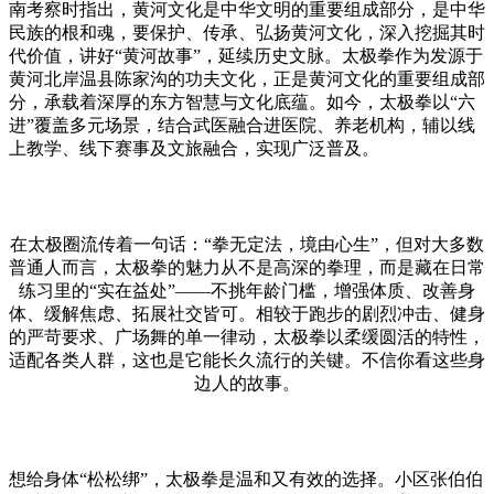
南考察时指出，黄河文化是中华文明的重要组成部分，是中华
民族的根和魂，要保护、传承、弘扬黄河文化，深入挖掘其时
代价值，讲好“黄河故事”，延续历史文脉。太极拳作为发源于
黄河北岸温县陈家沟的功夫文化，正是黄河文化的重要组成部
分，承载着深厚的东方智慧与文化底蕴。如今，太极拳以“六
进”覆盖多元场景，结合武医融合进医院、养老机构，辅以线
上教学、线下赛事及文旅融合，实现广泛普及。
在太极圈流传着一句话：
“拳无定法，境由心生”，但对大多数
普通人而言，太极拳的魅力从不是高深的拳理，而是藏在日常
练习里的“实在益处”——不挑年龄门槛，增强体质、改善身
体、缓解焦虑、拓展社交皆可。相较于跑步的剧烈冲击、健身
的严苛要求、广场舞的单一律动，太极拳以柔缓圆活的特性，
适配各类人群，这也是它能长久流行的关键。不信你看这些身
边人的故事。
想给身体
“松松绑”，太极拳是温和又有效的选择。小区张伯伯