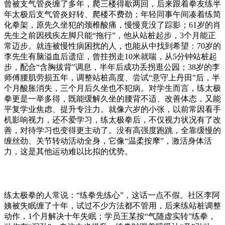
曾被支气管炎缠了多年，爬三楼得歇两回，后来跟着拳友练半
年太极后支气管炎好转、爬楼不费劲；年轻同事午间凑着练简
化拳架，原先久坐犯的颈椎酸痛，慢慢竟没了踪影；
61
岁的肖
先生之前因残疾左脚只能“拖行”，他从站桩起步，
3
个月能正
常迈步。就连被慢性病困扰的人，也能从中找到希望：
70
岁的
李先生有脑溢血后遗症，曾拄拐走
10
米就喘，从
5
分钟站桩起
步，配合“含胸拔背”调息，半年后成功丢拐逛公园；
38
岁的李
师傅腰肌劳损五年，调整站桩高度、尝试“意守上丹田”后，半
个月酸胀消失，三个月后久坐也不犯病。对学生而言，练太极
拳更是一举多得，既能缓解久坐的腰背不适、改善体态，又能
平复学业焦虑、提升专注力。就像六岁的小张，以前常因看手
机影响视力，还不爱学习，练太极拳后，不仅视力状况有了改
善，对待学习也变得更主动了。没有高强度跑跳，全靠缓慢的
缠丝劲、关节转动活动全身，它像“温柔按摩”，激活身体活
力，这是其他运动难以比拟的优势。
练太极拳的人常说：
“练拳先练心”，这话一点不假。社区李阿
姨被失眠缠了十年，试过不少方法都不管用，后来练站桩调整
动作，
1
个月解决十年失眠；学员王某按“气随虚实转”练拳，