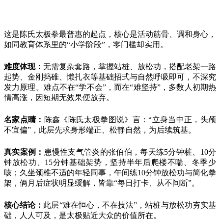
这是陈氏太极拳最普惠的起点，核心是活动筋骨、调和身心，
如同教育体系里的
“小学阶段”，零门槛却实用。
难度体现：
无需复杂套路，掌握站桩、放松功，搭配老架一路
起势、金刚捣碓、懒扎衣等基础招式与自然呼吸即可，不深究
发力原理。难点不在
“学不会”，而在“难坚持”，多数人初期热
情高涨，因短期无效果便放弃。
名家点睛：
陈鑫《陈氏太极拳图说》言：
“立身当中正，头颅
不宜偏”，此层先求身形端正、松静自然，为后续筑基。
真实案例：
患慢性支气管炎的张伯伯，每天练
5
分钟桩、
10
分
钟放松功、
15
分钟基础架势，坚持半年后爬楼不喘、冬季少
咳；久坐颈椎不适的年轻同事，午间练
10
分钟放松功与简化拳
架，俩月后症状明显缓解，皆靠“每日打卡、从不间断”。
核心结论：
此层
“难在恒心，不在技法”，站桩与放松功夯实基
础，人人可及，是太极贴近大众的价值所在。