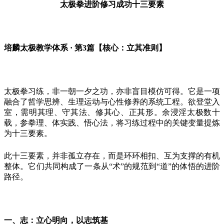
太极拳进阶修习
成功
十三要素
培麟太极教学体系
· 第
3
篇【核心：立其准则】
太极拳习练，非一朝一夕之功，亦非盲目模仿可得。它是一项
融合了哲学思辨、生理运动与心性修养的系统工程。欲登堂入
室，需明其理、守其法、修其心、正其形。余浸淫太极数十
载，参拳理、体实践、悟心法，将习练过程中的关键变量提炼
为十三要素。
此十三要素，并非孤立存在，而是环环相扣、互为支撑的有机
整体。它们共同构成了一条从
“术”的规范到“道”的体悟的进阶
路径。
一、志：立心明向，以志筑基