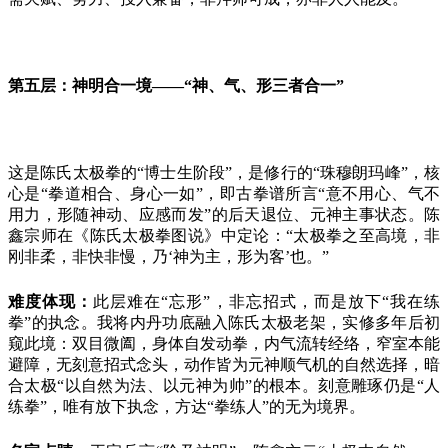
第五层：神明合一境
——“神、气、形三者合一”
这是陈氏太极拳的
“博士生阶段”，是修行的“珠穆朗玛峰”，核
心是“拳道相合、身心一如”，即古拳谱所言“意不用心、气不
用力，形随神动、应感而发”的后天退位、元神主事状态。陈
鑫宗师在《陈氏太极拳图说》中定论：“太极拳之至高境，非
刚非柔，非快非慢，乃‘神为主，形为客’也。”
难度体现：
此层难在
“忘形”，非忘招式，而是放下“我在练
拳”的执念。我将内丹功底融入陈氏太极老架，实修多年后初
窥此境：双目微阖，身体自发动拳，内气流转经络，窄室本能
避障，无刻意招式念头，动作皆为元神顺气机的自然选择，暗
合太极“以自然为法、以元神为帅”的根本。刻意雕琢仍是“人
练拳”，唯有放下执念，方达“拳练人”的无为境界。