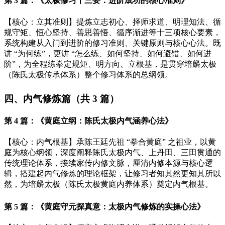
第
3 篇：《太极修习十三要：进阶成功的核心准则》
【核心：立其准则】提炼立志初心、择师求道、明理知法、循
规守矩、恒心坚持、善思善悟、循序渐进等十三项核心要素，
系统构建从入门到进阶的修习准则、关键原则与核心心法。既
讲
“为何练”，更讲 “怎么练、如何坚持、如何避错、如何进
阶”，为全程练拳定规矩、明方向、立根基，是贯穿培麟太极
（陈氏太极传承体系）整个修习体系的总纲领。
四、内气修炼篇（共
3 篇）
第
4 篇：《黄庭立纲：陈氏太极内气涵养心法》
【核心：内气根基】承陈王廷先祖
“拳合黄庭” 之祖业，以黄
庭为核心纲领，深度阐释陈氏太极内气、上丹田、三田贯通的
传统理论体系，接续家传内修文脉，厘清内修本源与核心逻
辑，搭建起内气修炼的理论框架，让修习者知其然更知其所以
然，为培麟太极（陈氏太极黄庭内养体系）奠定内气根基。
第
5 篇：《黄庭守元探真意：太极内气修炼的实操心法》