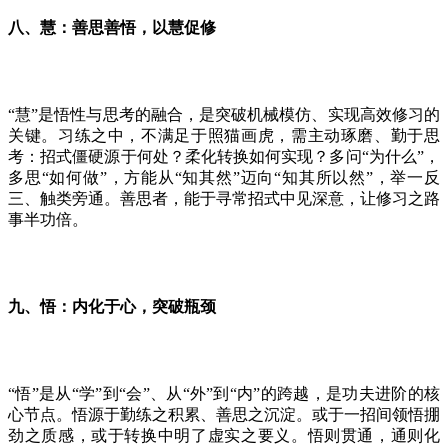
八、慧：善思善悟，以慧促修
“慧”是悟性与思考的融合，是突破机械模仿、实现高效修习的
关键。习练之中，不满足于照猫画虎，需主动琢磨、勤于思
考：招式僵硬源于何处？柔化转换如何实现？多问“为什么”，
多思“如何做”，方能从“知其然”迈向“知其所以然”，举一反
三、触类旁通。善思者，能于寻常招式中见深意，让修习之路
事半功倍。
九、悟：内化于心，突破瓶颈
“悟”是从“学”到“会”、从“外”到“内”的跨越，是功夫进阶的核
心节点。悟源于勤练之积累、善思之沉淀。或于一招间领悟掤
劲之质感，或于转换中明了虚实之要义。悟则贯通，通则化