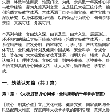
失衡，终致半途而废、难窥门径。为此，余集数十年实修心得
与教学经验，凝为九篇系列文章，立足陈氏太极正统传承，编
创培麟太极教学体系。本体系源于自身长期实修、教学实践与
深度研究，以身体感知为根基、以内劲运行为核心，句句亲练
亲悟，真实可练、务实可用。
本系列构建一套由浅入深、由表及里、由术入道、层层递进、
环环相扣的陈氏太极正统修习路径（培麟太极教学体系）。体
系逻辑严谨、层次分明、内容详实、可学可练，严格遵循国家
体育法、全民健身计划及健康中国战略，安全科学、合规合
法，旨在为广大太极爱好者拨开迷雾、指明方向，铺就一条从
认知入门、理性选择、立纲定规，到内外兼修、形神兼备、终
至悟道归真的身心同修之路，让人人皆可循序渐进，学有所
成。
一、筑基认知篇（共
1 篇）
第
1 篇：《太极启智 身心同修：全民康养的千年拳学智慧》
【核心：明其价值】立足文化根脉、健康实效、国家战略与全
民适配四大维度，深度阐释太极拳承载的阴阳哲理、黄河文脉