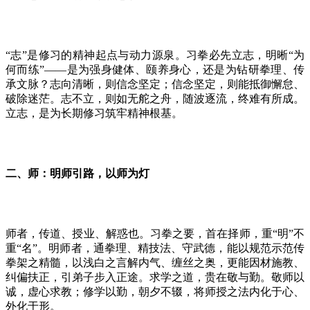
“志”是修习的精神起点与动力源泉。习拳必先立志，明晰“为
何而练”——是为强身健体、颐养身心，还是为钻研拳理、传
承文脉？志向清晰，则信念坚定；信念坚定，则能抵御懈怠、
破除迷茫。志不立，则如无舵之舟，随波逐流，终难有所成。
立志，是为长期修习筑牢精神根基。
二、师：明师引路，以师为灯
师者，传道、授业、解惑也。习拳之要，首在择师，重
“明”不
重“名”。明师者，通拳理、精技法、守武德，能以规范示范传
拳架之精髓，以浅白之言解内气、缠丝之奥，更能因材施教、
纠偏扶正，引弟子步入正途。求学之道，贵在敬与勤。敬师以
诚，虚心求教；修学以勤，朝夕不辍，将师授之法内化于心、
外化于形。