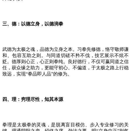
三、德：以德立身，以德润拳
武德为太极之魂，品德为立身之本。习拳先修德，恪守敬师谦
和、包容互助之则。与同道切磋不矜不伐，技艺展示不炫不
贬。德厚则心正，心正则拳纯。良好德行，不仅可赢同道之信
任，获众缘之助力，更能守初心、不偏道，于太极之路上行稳
致远，实现
“拳品即人品”的修为。
四、理：穷理尽性，知其本源
拳理是太极拳的灵魂，是脱离盲目模仿、步入专业修习的关
键。理通阴阳之变、经络之序、劲法之要。明
“立身中正”则气