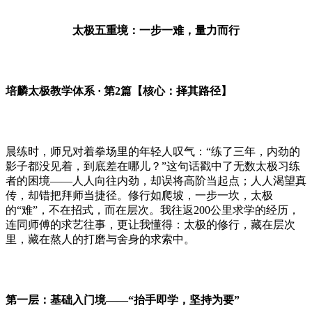
太极五重境：一步一难，量力而行
培麟太极教学体系
· 第
2
篇【核心：择其路径】
晨练时，师兄对着拳场里的年轻人叹气：
“练了三年，内劲的
影子都没见着，到底差在哪儿？”这句话戳中了无数太极习练
者的困境——人人向往内劲，却误将高阶当起点；人人渴望真
传，却错把拜师当捷径。修行如爬坡，一步一坎，太极
的“难”，不在招式，而在层次。我往返
200
公里求学的经历，
连同师傅的求艺往事，更让我懂得：太极的修行，藏在层次
里，藏在熬人的打磨与舍身的求索中。
第一层：基础入门境
——“抬手即学，坚持为要”