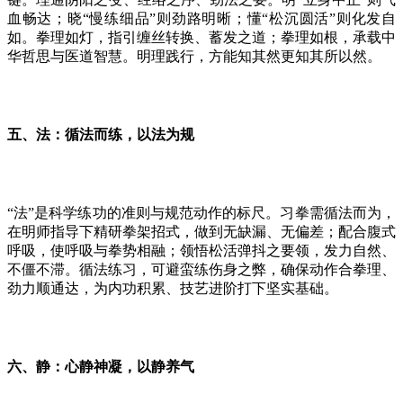
血畅达；晓“慢练细品”则劲路明晰；懂“松沉圆活”则化发自
如。拳理如灯，指引缠丝转换、蓄发之道；拳理如根，承载中
华哲思与医道智慧。明理践行，方能知其然更知其所以然。
五、法：循法而练，以法为规
“法”是科学练功的准则与规范动作的标尺。习拳需循法而为，
在明师指导下精研拳架招式，做到无缺漏、无偏差；配合腹式
呼吸，使呼吸与拳势相融；领悟松活弹抖之要领，发力自然、
不僵不滞。循法练习，可避蛮练伤身之弊，确保动作合拳理、
劲力顺通达，为内功积累、技艺进阶打下坚实基础。
六、静：心静神凝，以静养气