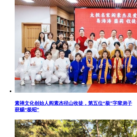
素禅文化创始人阎素杰径山收徒，第五位“极”字辈弟子
获赐“极昭”