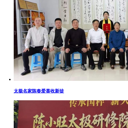
太极名家陈春爱喜收新徒