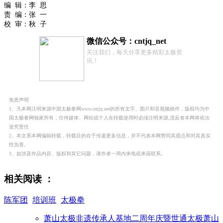
编 辑：李 思
责 编：张 一
校 审：秋 子
微信公众号：cntjq_net
关注我们，每天分享更多精彩太极资
讯！
免责声明
1、凡本网注明来源中国太极拳网www.cntjq.net的所有文字、图片和音视频稿件，版权均为中
国太极拳网独家所有，任何媒体、网站或个人在转载使用时必须注明来源,违反者本网将依法
追究责任
2、本文系本网编辑转载，转载目的在于传递更多信息，并不代表本网赞同其观点和对其真实
性负责。
3、如涉及作品内容、版权和其它问题，请作者一周内来电或来函联系。
相关阅读 ：
陈军团
培训班
太极拳
萧山太极非遗传承人基地二周年庆暨世通太极萧山