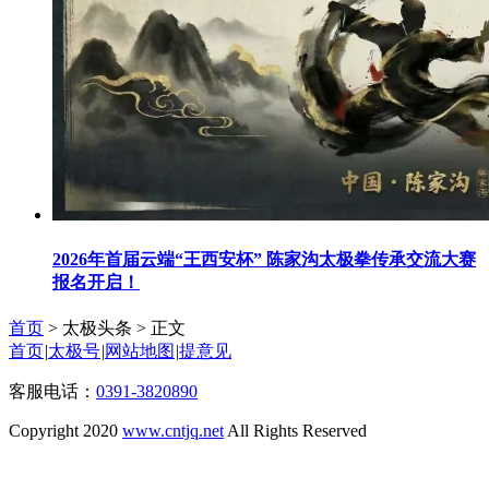
2026年首届云端“王西安杯” 陈家沟太极拳传承交流大赛
报名开启！
首页
> 太极头条 >
正文
首页
|
太极号
|
网站地图
|
提意见
客服电话：
0391-3820890
Copyright 2020
www.cntjq.net
All Rights Reserved