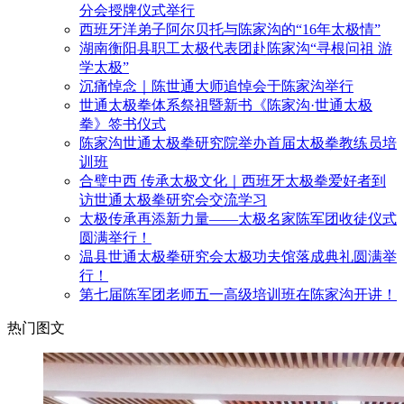
分会授牌仪式举行
西班牙洋弟子阿尔贝托与陈家沟的“16年太极情”
湖南衡阳县职工太极代表团赴陈家沟“寻根问祖 游
学太极”
沉痛悼念｜陈世通大师追悼会于陈家沟举行
世通太极拳体系祭祖暨新书《陈家沟·世通太极
拳》签书仪式
陈家沟世通太极拳研究院举办首届太极拳教练员培
训班
合璧中西 传承太极文化｜西班牙太极拳爱好者到
访世通太极拳研究会交流学习
太极传承再添新力量——太极名家陈军团收徒仪式
圆满举行！
温县世通太极拳研究会太极功夫馆落成典礼圆满举
行！
第七届陈军团老师五一高级培训班在陈家沟开讲！
热门图文