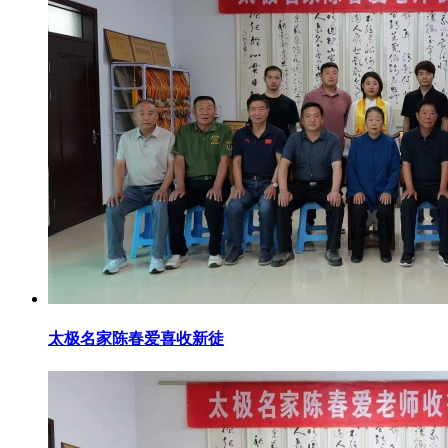
太极名家陈春爱喜收新徒