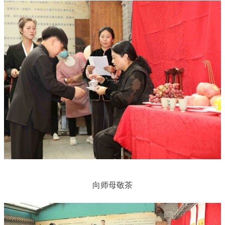
向师母敬茶