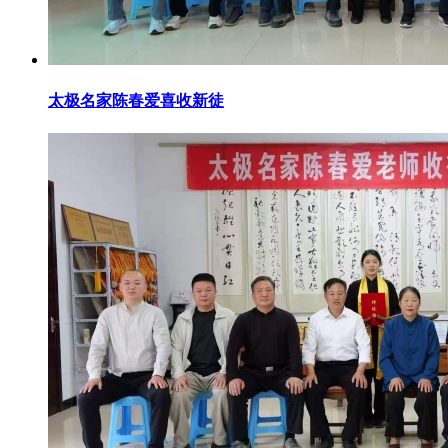
太极名家陈春爱喜收新徒