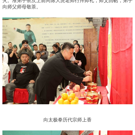
火。准弟子依次上前向陈大虎老师行拜师礼，师父回帖，弟子
向师父师母敬茶。
向太极拳历代宗师上香