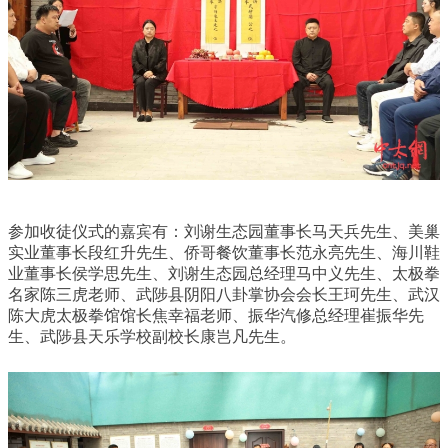
参加收徒仪式的嘉宾有：刘谢生态园董事长马天兵先生、美巢
实业董事长段红升先生、侨哥餐饮董事长范永亮先生、海川鞋
业董事长侯学思先生、刘谢生态园总经理马中义先生、太极拳
名家陈三虎老师、武陟县阴阳八卦掌协会会长王珂先生、武汉
陈大虎太极拳馆馆长焦幸福老师、振华汽修总经理崔振华先
生、武陟县天乐学校副校长康岂凡先生。