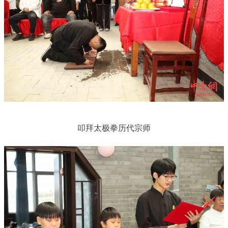
叩拜太极拳历代宗师