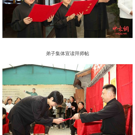
弟子集体宣读拜师帖