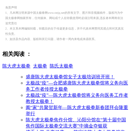
免责声明
1、凡本网注明来源中国太极拳网www.cntjq.net的所有文字、图片和音视频稿件，版权均为中
国太极拳网独家所有，任何媒体、网站或个人在转载使用时必须注明来源,违反者本网将依法
追究责任
2、本文系本网编辑转载，转载目的在于传递更多信息，并不代表本网赞同其观点和对其真实
性负责。
3、如涉及作品内容、版权和其它问题，请作者一周内来电或来函联系。
相关阅读 ：
陈大虎太极拳
太极拳
陈氏太极拳
盛唐陈大虎太极拳馆女子太极培训班开班！
太极战“疫”—合肥盛唐陈大虎太极拳馆将义务向医
务工作者传授太极拳
太极战“疫”—陈大虎太极拳馆将义务向医务工作者
教授太极拳！
阖“家”共聚贺新年—陈大虎太极拳新春团拜会隆重
举行
陈大虎太极拳焦作分馆、沁阳分馆在“第十届中国
焦作国际太极拳交流大赛”中摘金夺银获