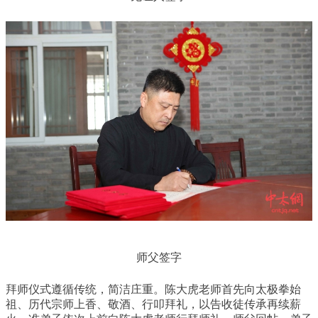
师父签字
拜师仪式遵循传统，简洁庄重。陈大虎老师首先向太极拳始
祖、历代宗师上香、敬酒、行叩拜礼，以告收徒传承再续薪