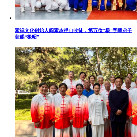
素禅文化创始人阎素杰径山收徒，第五位“极”字辈弟子
获赐“极昭”