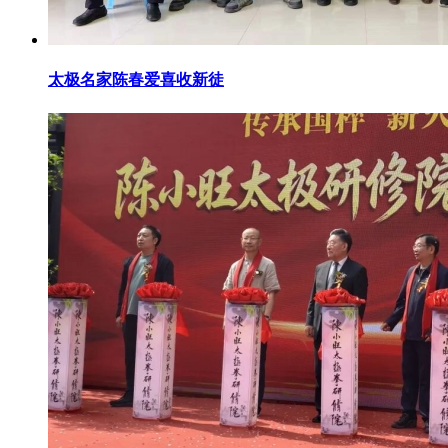
太极名家陈春爱喜收新徒