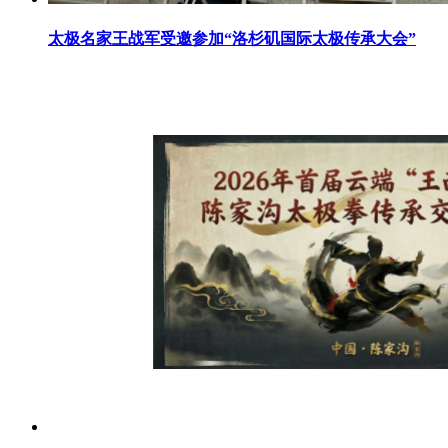
太极名家王战军受邀参加“洛杉矶国际太极传承大会”