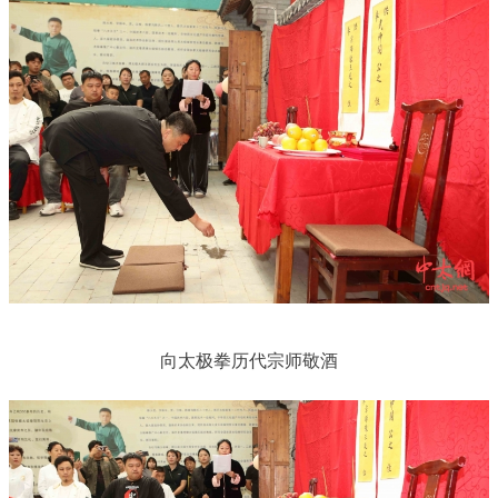
向太极拳历代宗师敬酒