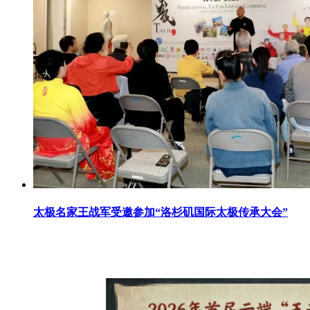
太极名家王战军受邀参加“洛杉矶国际太极传承大会”