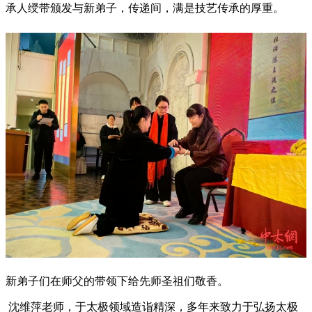
承人绶带颁发与新弟子，传递间，满是技艺传承的厚重。
新弟子们在师父的带领下给先师圣祖们敬香。
沈维萍老师，于太极领域造诣精深，多年来致力于弘扬太极