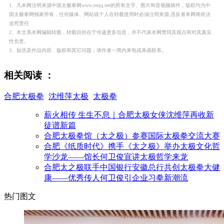
1、凡本网注明来源中国太极拳网www.cntjq.net的所有文字、图片和音视频稿件，版权均为中
国太极拳网独家所有，任何媒体、网站或个人在转载使用时必须注明来源,违反者本网将依法
追究责任
2、本文系本网编辑转载，转载目的在于传递更多信息，并不代表本网赞同其观点和对其真实
性负责。
3、如涉及作品内容、版权和其它问题，请作者一周内来电或来函联系。
相关阅读 ：
合肥太极拳
沈维萍太极
太极拳
薪火相传 生生不息｜合肥太极女侠沈维萍再收新
徒谱新篇
合肥太极拳馆（太之极）参赛国际太极拳交流大赛
合肥《纸质时代》携手《太之极》举办太极文化哲
学沙龙——馆长何卫俊宣讲太极哲学来龙
合肥太之极联手中国银行安徽总行共创太极拳大健
康——优秀传人何卫俊引企业习拳新潮流
热门图文