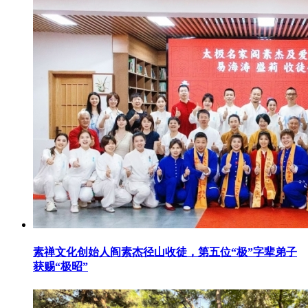
素禅文化创始人阎素杰径山收徒，第五位“极”字辈弟子
获赐“极昭”