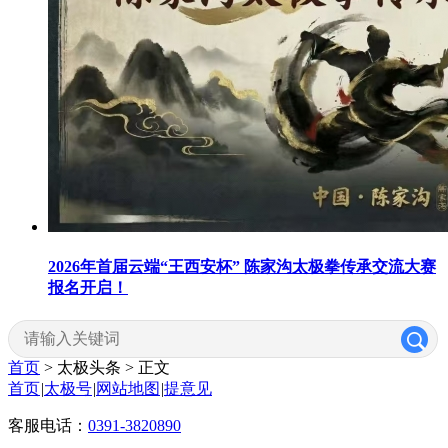
2026年首届云端“王西安杯” 陈家沟太极拳传承交流大赛
报名开启！
首页
> 太极头条 >
正文
首页
|
太极号
|
网站地图
|
提意见
客服电话：
0391-3820890