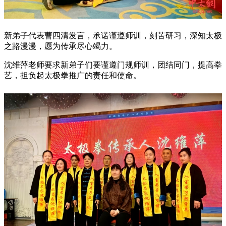
新弟子代表曹四清发言，承诺谨遵师训，刻苦研习，深知太极
之路漫漫，愿为传承尽心竭力。
沈维萍老师要求新弟子们要谨遵门规师训，团结同门，提高拳
艺，担负起太极拳推广的责任和使命。