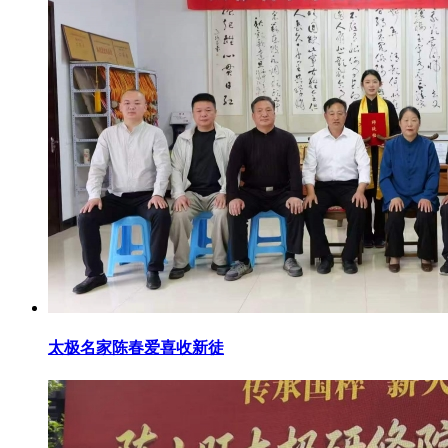
太极名家陈春爱喜收新徒