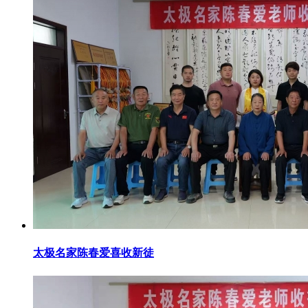
太极名家陈春爱喜收新徒