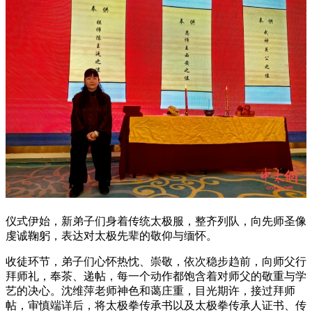
仪式伊始，新弟子们身着传统太极服，整齐列队，向先师圣像
虔诚鞠躬，表达对太极先辈的敬仰与缅怀。
收徒环节，弟子们心怀热忱、崇敬，依次稳步趋前，向师父行
拜师礼，奉茶、递帖，每一个动作都饱含着对师父的敬重与学
艺的决心。沈维萍老师神色和蔼庄重，目光期许，接过拜师
帖，审慎端详后，将太极拳传承书以及太极拳传承人证书、传