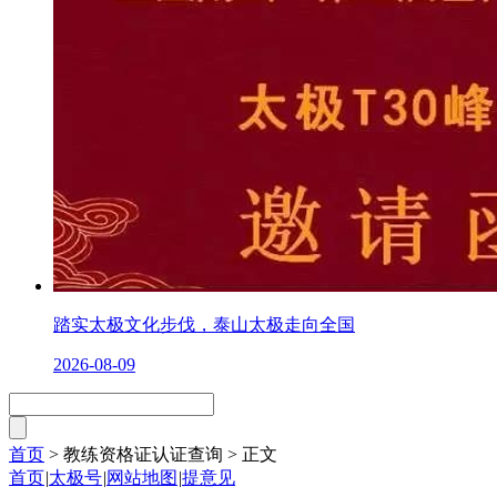
踏实太极文化步伐，泰山太极走向全国
2026-08-09
首页
> 教练资格证认证查询 >
正文
首页
|
太极号
|
网站地图
|
提意见