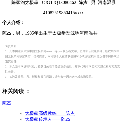
陈家沟太极拳 CJGTJQ18080462 陈杰 男 河南温县
41082519850415
xxxx
个人介绍：
陈杰，男，1985年出生于太极拳发源地河南温县。
免责声明
1、凡本网注明来源中国太极拳网www.cntjq.net的所有文字、图片和音视频稿件，版权均为中
国太极拳网独家所有，任何媒体、网站或个人在转载使用时必须注明来源,违反者本网将依法
追究责任
2、本文系本网编辑转载，转载目的在于传递更多信息，并不代表本网赞同其观点和对其真实
性负责。
3、如涉及作品内容、版权和其它问题，请作者一周内来电或来函联系。
相关阅读 ：
陈杰
太极拳高级教练——陈杰
太极拳传承人——陈杰