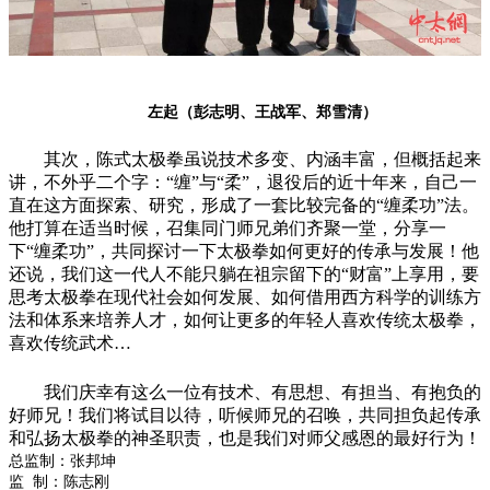
左起（彭志明、王战军、郑雪清）
其次，陈式太极拳虽说技术多变、内涵丰富，但概括起来
讲，不外乎二个字：“缠”与“柔”，退役后的近十年来，自己一
直在这方面探索、研究，形成了一套比较完备的“缠柔功”法。
他打算在适当时候，召集同门师兄弟们齐聚一堂，分享一
下“缠柔功”，共同探讨一下太极拳如何更好的传承与发展！他
还说，我们这一代人不能只躺在祖宗留下的“财富”上享用，要
思考太极拳在现代社会如何发展、如何借用西方科学的训练方
法和体系来培养人才，如何让更多的年轻人喜欢传统太极拳，
喜欢传统武术…
我们庆幸有这么一位有技术、有思想、有担当、有抱负的
好师兄！我们将试目以待，听候师兄的召唤，共同担负起传承
和弘扬太极拳的神圣职责，也是我们对师父感恩的最好行为！
总监制：张邦坤
监 制：陈志刚