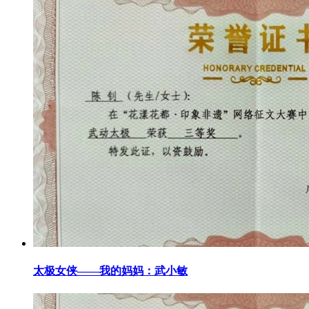
太极女侠——我的妈妈：武小敏