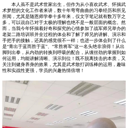
本人虽不是武术世家出生，但作为从小喜欢武术、怀揣武
术梦想的文化工作者来讲，数十年弯弯曲曲的习拳经历和所见
所闻，尤其是随恩师学拳十多年来，仅文字笔记就有数万字之
多，可以说自己对于太极的理解也绝不是一般层面的概念。然
而，当我今年怀揣着好奇和探究的心情参加了战军师兄举办的
老架二路培训班并全过程的体会和了解了师兄的讲解、演示和
手把手的接触，还真的感觉很不一样；也进一步体会到了什么
是“青出于蓝而胜于蓝”、“常胜将军”这一名头绝非浪得！从出
脚到出拳，从内劲的转换到呼吸的配合，从缠丝劲的掌握到如
何运用，均能讲解清晰、演示到位！既不脱离技击的本质，又
关注到健身养身的效果，尤其是武术散打训练棒的运用，趣味
性和实战性更强，学员的兴趣热情倍增！