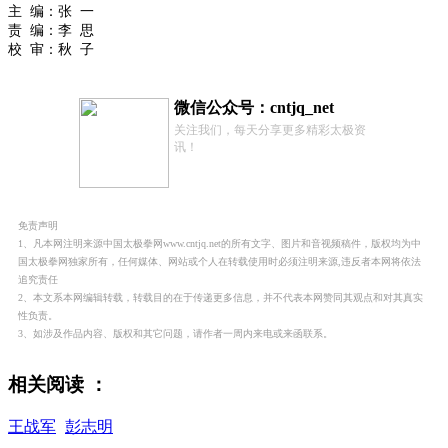
主 编：张 一
责 编：李 思
校 审：秋 子
微信公众号：cntjq_net
关注我们，每天分享更多精彩太极资
讯！
免责声明
1、凡本网注明来源中国太极拳网www.cntjq.net的所有文字、图片和音视频稿件，版权均为中
国太极拳网独家所有，任何媒体、网站或个人在转载使用时必须注明来源,违反者本网将依法
追究责任
2、本文系本网编辑转载，转载目的在于传递更多信息，并不代表本网赞同其观点和对其真实
性负责。
3、如涉及作品内容、版权和其它问题，请作者一周内来电或来函联系。
相关阅读 ：
王战军
彭志明