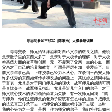
彭志明参加王战军（陈家沟）太极拳培训班
每每交谈，师兄始终洋溢着对自己父亲的敬畏之情。他说
父亲肚子里的东西太多了，父亲对于太极拳的理解，对于太极
拳某些方面的变革和创新，无一不凝聚了父亲一生的心血，而
父亲对于自己的培养和教育，可谓是严厉有加，关爱倍至。目
前父亲年事已高，上课授拳已经力不从心。在谈到王西安大师
许多优秀的东西如何传承和发扬的问题上，其忧虑之情同样溢
于言表！尤其是对于同门师兄弟的现状，战军师兄的感情可谓
是喜忧参半，战军师兄指出，尤其是近几年入门的弟子，对于
师父核心技术的学习领悟尚甚为欠缺！有一次师兄问我：“鹏
哥师弟，你们这些师父的老弟子应该有怎么样的担当？把师父
的技艺真正传承下去，把师父的这面旗帜传递下去呢！当时，
我的心头为之一震，是啊！作为师父的弟子，我们将作出如何