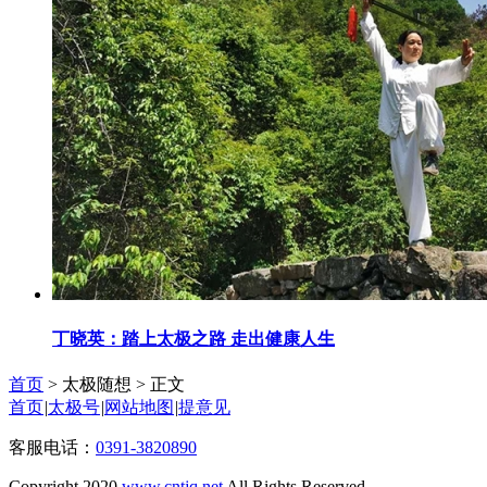
丁晓英：踏上太极之路 走出健康人生
首页
> 太极随想 >
正文
首页
|
太极号
|
网站地图
|
提意见
客服电话：
0391-3820890
Copyright 2020
www.cntjq.net
All Rights Reserved