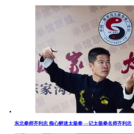
东北拳师齐利忠 痴心醉迷太极拳 —记太极拳名师齐利忠