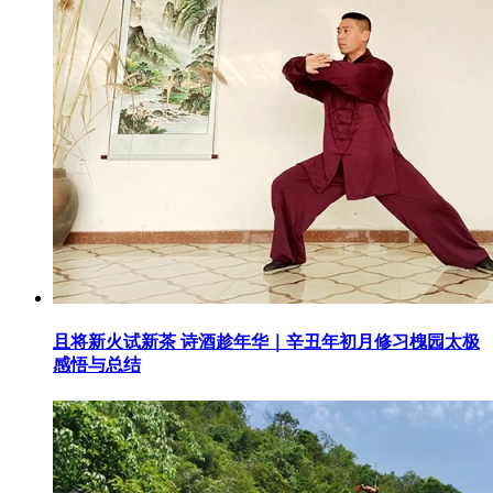
且将新火试新茶 诗酒趁年华｜辛丑年初月修习槐园太极
感悟与总结