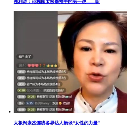
楚利涛：论槐园太极拳推手的第一诀——听
太极阎素杰连线各界达人畅谈“女性的力量”