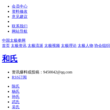
会员中心
资料修改
意见建议
联系我们
网站导航
中国太极拳网
首页
太极资讯
太极流派
太极视频
太极理论
太极人物
协会组织
和氏
资讯爆料或投稿：9450042@qq.com
RSS订阅
陈氏
杨氏
孙氏
武氏
吴氏