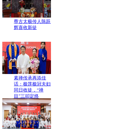
尊古太极传人陈跃
辉喜收新徒
素禅传承再添佳
话：极莲极冠夫妇
同日收徒，“禅
目”三叩定终