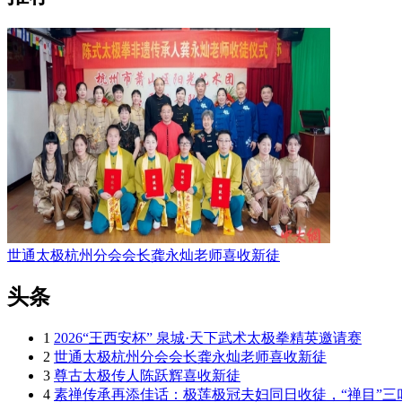
世通太极杭州分会会长龚永灿老师喜收新徒
头条
1
2026“王西安杯” 泉城·天下武术太极拳精英邀请赛
2
世通太极杭州分会会长龚永灿老师喜收新徒
3
尊古太极传人陈跃辉喜收新徒
4
素禅传承再添佳话：极莲极冠夫妇同日收徒，“禅目”三