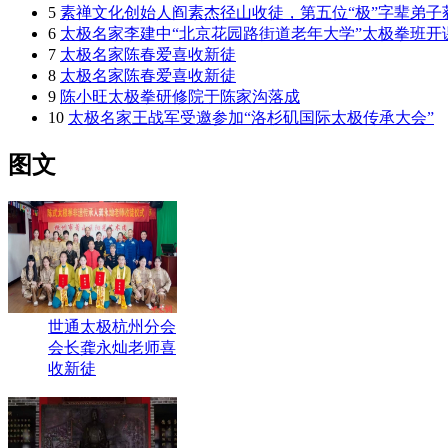
5
素禅文化创始人阎素杰径山收徒，第五位“极”字辈弟子
6
太极名家李建中“北京花园路街道老年大学”太极拳班开
7
太极名家陈春爱喜收新徒
8
太极名家陈春爱喜收新徒
9
陈小旺太极拳研修院于陈家沟落成
10
太极名家王战军受邀参加“洛杉矶国际太极传承大会”
图文
世通太极杭州分会
会长龚永灿老师喜
收新徒