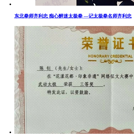
东北拳师齐利忠 痴心醉迷太极拳 —记太极拳名师齐利忠