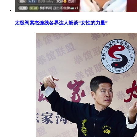
太极阎素杰连线各界达人畅谈“女性的力量”