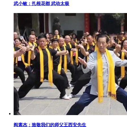
武小敏：扎根花都 武动太极
阎素杰：致敬我们的师父王西安先生