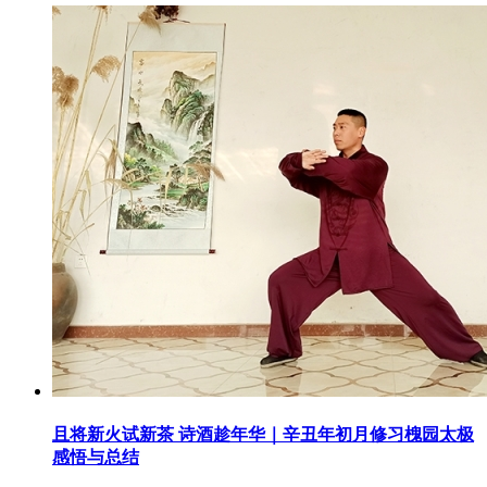
且将新火试新茶 诗酒趁年华｜辛丑年初月修习槐园太极
感悟与总结