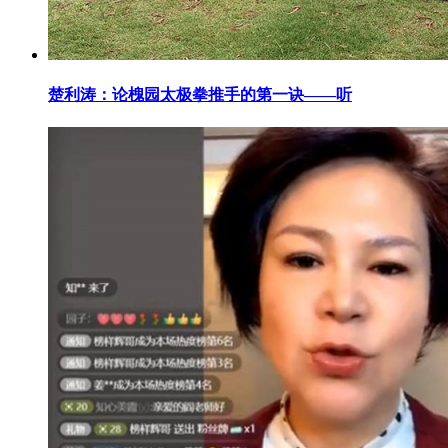
楚利涛：论槐园太极拳推手的第一诀——听