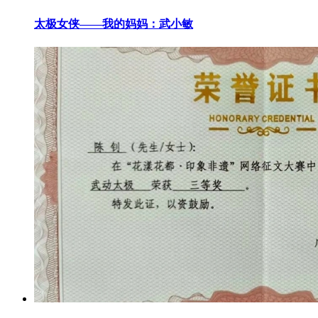
太极女侠——我的妈妈：武小敏