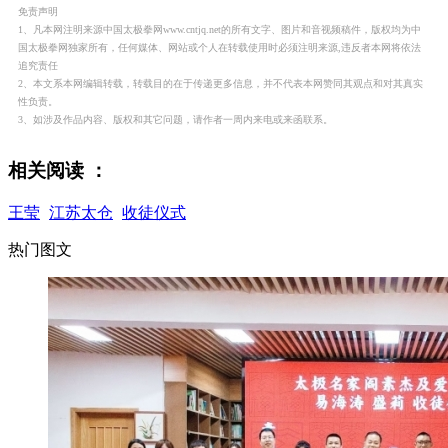
免责声明
1、凡本网注明来源中国太极拳网www.cntjq.net的所有文字、图片和音视频稿件，版权均为中
国太极拳网独家所有，任何媒体、网站或个人在转载使用时必须注明来源,违反者本网将依法
追究责任
2、本文系本网编辑转载，转载目的在于传递更多信息，并不代表本网赞同其观点和对其真实
性负责。
3、如涉及作品内容、版权和其它问题，请作者一周内来电或来函联系。
相关阅读 ：
王莹
江苏太仓
收徒仪式
热门图文