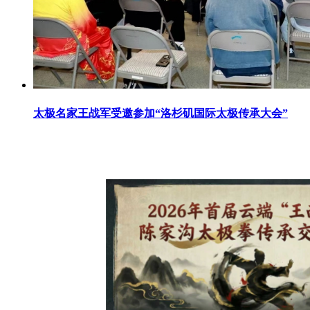
太极名家王战军受邀参加“洛杉矶国际太极传承大会”