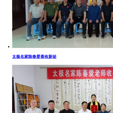
太极名家陈春爱喜收新徒