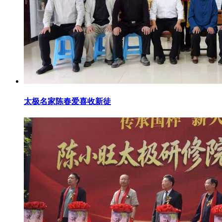
太极名家陈春爱喜收新徒