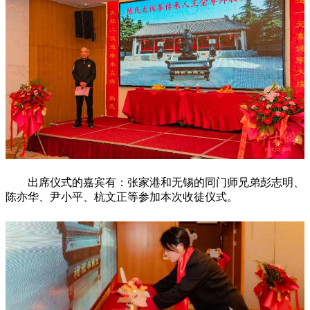
出席仪式的嘉宾有：张家港和无锡的同门师兄弟彭志明、
陈亦华、尹小平、杭文正等参加本次收徒仪式。