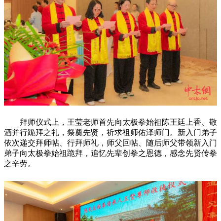
拜师仪式上，王莹老师首先向太极拳始祖陈王廷上香、敬
酒并行跪拜之礼，祭奠先贤，祈求祖师佑泽师门。新入门弟子
依次递交拜师帖、行拜师礼，师父回帖、随后师父带领新入门
弟子向太极拳始祖跪拜，追忆先辈创拳之恩德，感念先贤传拳
之辛劳。