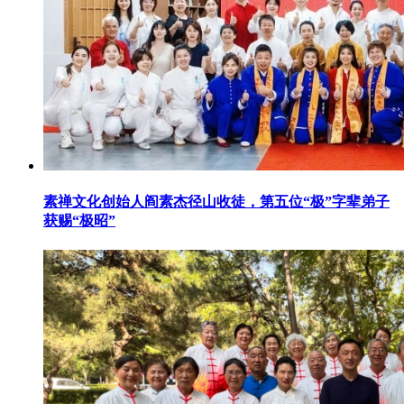
素禅文化创始人阎素杰径山收徒，第五位“极”字辈弟子
获赐“极昭”