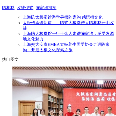
陈相林
收徒仪式
陈家沟祖祠
上海陈太极拳馆游学寻根陈家沟 感悟根文化
太极传承谱新篇——陈式太极拳传人陈相林开山收
徒
上海陈太极拳馆一行十余人走进陈家沟，感受发源
地文化魅力
上海交大安泰EMBA太极养生国学协会走进陈家
沟，开启太极文化探索之旅
热门图文