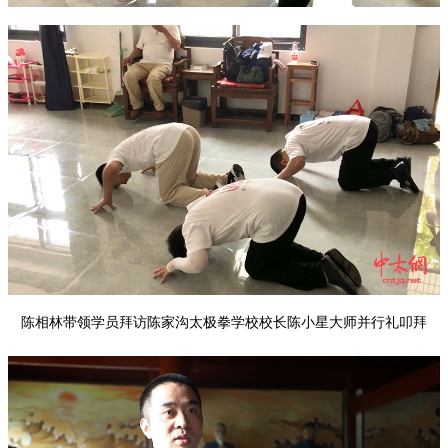
陈相林带领学员拜访陈家沟太极拳学校校长陈小星大师并行礼叩拜