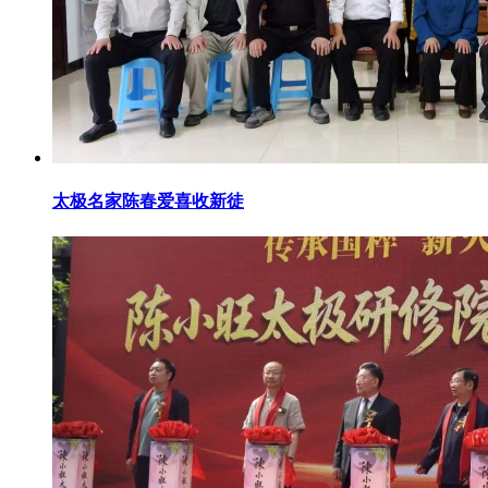
太极名家陈春爱喜收新徒