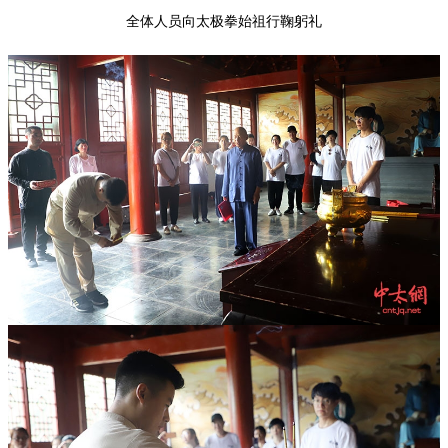
全体人员向太极拳始祖行鞠躬礼