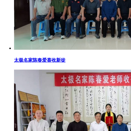
太极名家陈春爱喜收新徒