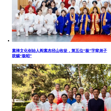
素禅文化创始人阎素杰径山收徒，第五位“极”字辈弟子
获赐“极昭”