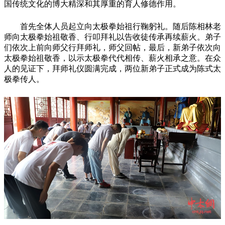
国传统文化的博大精深和其厚重的育人修德作用。
首先全体人员起立向太极拳始祖行鞠躬礼。
随后陈相林老
师向太极拳始祖敬香、行叩拜礼以告收徒传承再续薪火。弟子
们依次上前向师父行拜师礼，师父回帖，最后，新弟子依次向
太极拳始祖敬香，以示太极拳代代相传、薪火相承之意。在众
人的见证下，拜师礼仪圆满完成，两位新弟子正式成为陈式太
极拳传人。