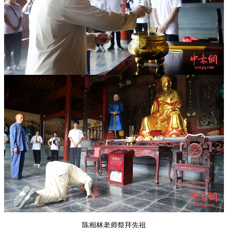
陈相林老师祭拜先祖