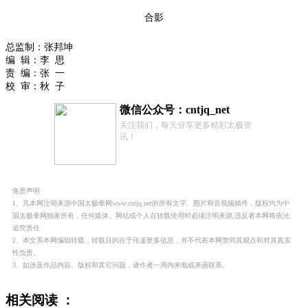
合影
总监制：张邦坤
编 辑：李 思
责 编：张 一
校 审：秋 子
微信公众号：cntjq_net
关注我们，每天分享更多精彩太极资
讯！
免责声明
1、凡本网注明来源中国太极拳网www.cntjq.net的所有文字、图片和音视频稿件，版权均为中
国太极拳网独家所有，任何媒体、网站或个人在转载使用时必须注明来源,违反者本网将依法
追究责任
2、本文系本网编辑转载，转载目的在于传递更多信息，并不代表本网赞同其观点和对其真实
性负责。
3、如涉及作品内容、版权和其它问题，请作者一周内来电或来函联系。
相关阅读 ：