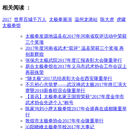
相关阅读 ：
2017
世界百城千万人
太极拳展演
温州龙港站
陈大虎
虎啸
太极拳馆
太极拳发源地温县在2017年河南省双评活动中荣获
三个奖项
2017年度河南省武术“双评” 温县荣获三个奖项 再
创新辉煌
张保忠太极武院2017年度汇报表彰大会隆重举行
易合太极拳馆在2017年义乌市武术协会工作会议上
再获殊荣
“随太极”2017总结表彰大会在西安隆重举行
不忘初心共筑梦——武汉禅武太极2017年终汇演大
赛暨2018新春联谊会隆重举行
【喜讯】太极拳名家王国营荣获“2017年度金华市
武术协会先进个人”称号
陈家沟刘小胖太极拳馆2017年会盛典在成都隆重举
行
敦煌市太极拳协会2017年年会隆重举行
沁阳晓峰太极拳学校2017年大事记