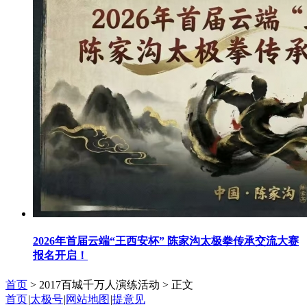
2026年首届云端“王西安杯” 陈家沟太极拳传承交流大赛
报名开启！
首页
> 2017百城千万人演练活动 >
正文
首页
|
太极号
|
网站地图
|
提意见