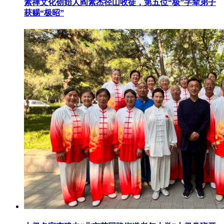
素禅文化创始人阎素杰径山收徒，第五位“极”字辈弟子
获赐“极昭”