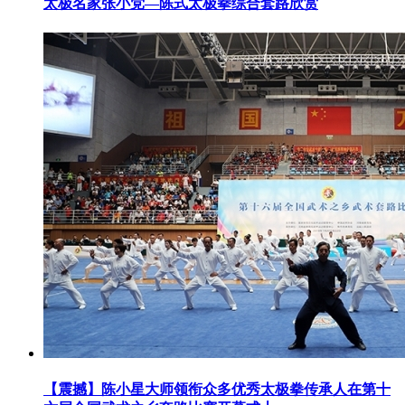
太极名家张小党—陈式太极拳综合套路欣赏
【震撼】陈小星大师领衔众多优秀太极拳传承人在第十