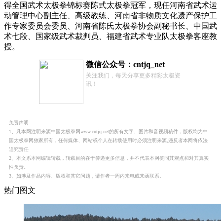
得全国武术太极拳锦标赛陈式太极拳冠军，现任河南省武术运
动管理中心副主任、高级教练、河南省非物质文化遗产保护工
作专家委员会委员、河南省陈氏太极拳协会副秘书长、中国武
术七段、国家级武术裁判员、福建省武术专业队太极拳客座教
授。
微信公众号：cntjq_net
关注我们，每天分享更多精彩太极资
讯！
免责声明
1、凡本网注明来源中国太极拳网www.cntjq.net的所有文字、图片和音视频稿件，版权均为中
国太极拳网独家所有，任何媒体、网站或个人在转载使用时必须注明来源,违反者本网将依法
追究责任
2、本文系本网编辑转载，转载目的在于传递更多信息，并不代表本网赞同其观点和对其真实
性负责。
3、如涉及作品内容、版权和其它问题，请作者一周内来电或来函联系。
热门图文