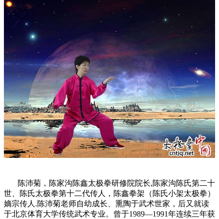
陈沛菊，陈家沟陈鑫太极拳研修院院长,陈家沟陈氏第二十
世、陈氏太极拳第十二代传人，陈鑫拳架（陈氏小架太极拳）
嫡宗传人.陈沛菊老师自幼成长、熏陶于武术世家，后又就读
于北京体育大学传统武术专业。曾于1989—1991年连续三年获