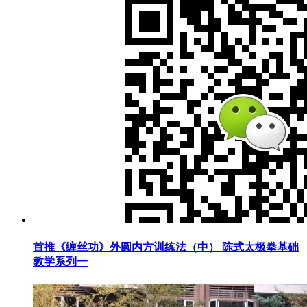
首推《缠丝功》外圆内方训练法（中） 陈式太极拳基础
教学系列一