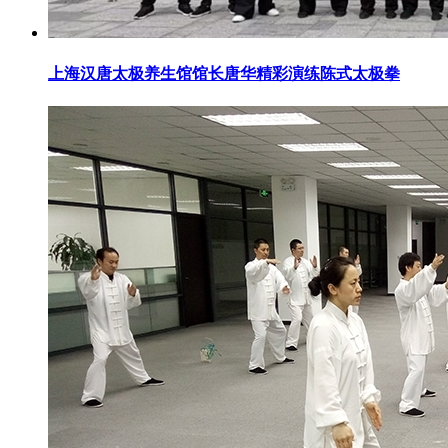
上海汉唐太极养生馆馆长唐华精彩演练陈式太极拳