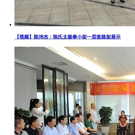
【视频】陈沛杰：陈氏太极拳小架一层套路架展示