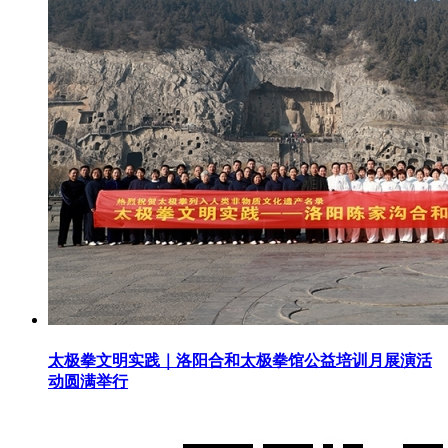
太极拳文明实践｜洛阳合和太极拳馆公益培训月展演活
动圆满举行