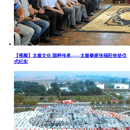
【视频】太极文化 国粹传承——太极拳家张福旺收徒仪
式纪实