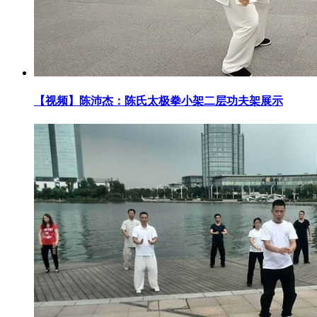
【视频】陈沛杰：陈氏太极拳小架二层功夫架展示