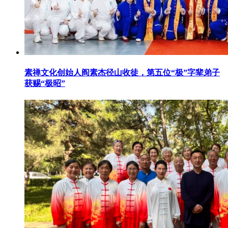
素禅文化创始人阎素杰径山收徒，第五位“极”字辈弟子
获赐“极昭”