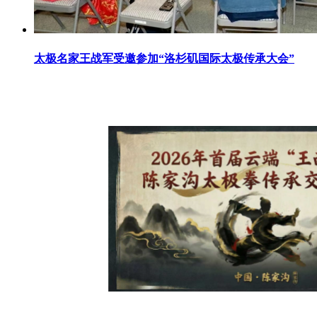
太极名家王战军受邀参加“洛杉矶国际太极传承大会”