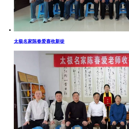
太极名家陈春爱喜收新徒