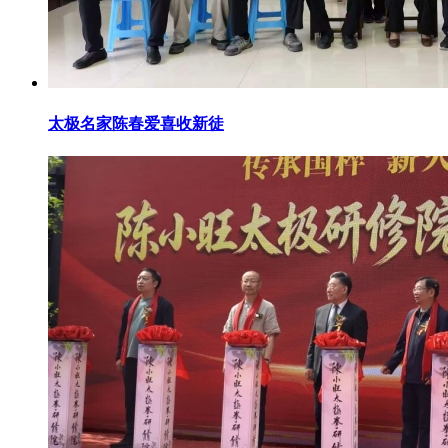
太极名家陈春爱喜收新徒