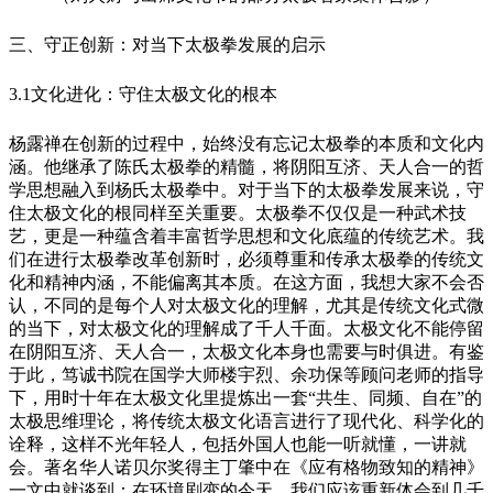
三、守正创新：对当下太极拳发展的启示
3.1文化进化：守住太极文化的根本
杨露禅在创新的过程中，始终没有忘记太极拳的本质和文化内
涵。他继承了陈氏太极拳的精髓，将阴阳互济、天人合一的哲
学思想融入到杨氏太极拳中。对于当下的太极拳发展来说，守
住太极文化的根同样至关重要。太极拳不仅仅是一种武术技
艺，更是一种蕴含着丰富哲学思想和文化底蕴的传统艺术。我
们在进行太极拳改革创新时，必须尊重和传承太极拳的传统文
化和精神内涵，不能偏离其本质。在这方面，我想大家不会否
认，不同的是每个人对太极文化的理解，尤其是传统文化式微
的当下，对太极文化的理解成了千人千面。太极文化不能停留
在阴阳互济、天人合一，太极文化本身也需要与时俱进。有鉴
于此，笃诚书院在国学大师楼宇烈、余功保等顾问老师的指导
下，用时十年在太极文化里提炼出一套“共生、同频、自在”的
太极思维理论，将传统太极文化语言进行了现代化、科学化的
诠释，这样不光年轻人，包括外国人也能一听就懂，一讲就
会。著名华人诺贝尔奖得主丁肇中在《应有格物致知的精神》
一文中就谈到：在环境剧变的今天，我们应该重新体会到几千