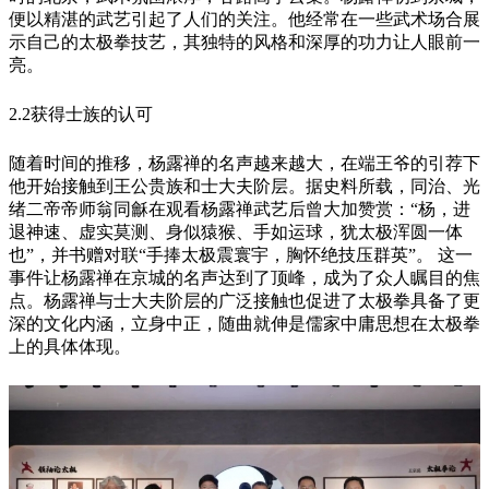
便以精湛的武艺引起了人们的关注。他经常在一些武术场合展
示自己的太极拳技艺，其独特的风格和深厚的功力让人眼前一
亮。
2.2获得士族的认可
随着时间的推移，杨露禅的名声越来越大，在端王爷的引荐下
他开始接触到王公贵族和士大夫阶层。据史料所载，同治、光
绪二帝帝师翁同龢在观看杨露禅武艺后曾大加赞赏：“杨，进
退神速、虚实莫测、身似猿猴、手如运球，犹太极浑圆一体
也”，并书赠对联“手捧太极震寰宇，胸怀绝技压群英”。 这一
事件让杨露禅在京城的名声达到了顶峰，成为了众人瞩目的焦
点。杨露禅与士大夫阶层的广泛接触也促进了太极拳具备了更
深的文化内涵，立身中正，随曲就伸是儒家中庸思想在太极拳
上的具体体现。