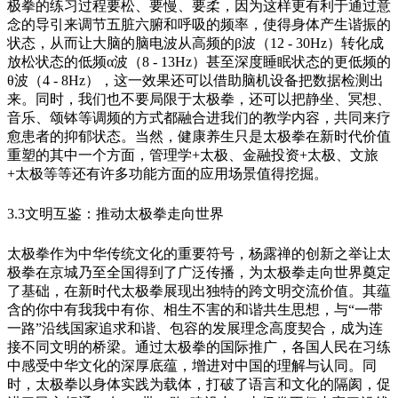
极拳的练习过程要松、要慢、要柔，因为这样更有利于通过意
念的导引来调节五脏六腑和呼吸的频率，使得身体产生谐振的
状态，从而让大脑的脑电波从高频的β波（12 - 30Hz）转化成
放松状态的低频α波（8 - 13Hz）甚至深度睡眠状态的更低频的
θ波（4 - 8Hz），这一效果还可以借助脑机设备把数据检测出
来。同时，我们也不要局限于太极拳，还可以把静坐、冥想、
音乐、颂钵等调频的方式都融合进我们的教学内容，共同来疗
愈患者的抑郁状态。当然，健康养生只是太极拳在新时代价值
重塑的其中一个方面，管理学+太极、金融投资+太极、文旅
+太极等等还有许多功能方面的应用场景值得挖掘。
3.3文明互鉴：推动太极拳走向世界
太极拳作为中华传统文化的重要符号，杨露禅的创新之举让太
极拳在京城乃至全国得到了广泛传播，为太极拳走向世界奠定
了基础，在新时代太极拳展现出独特的跨文明交流价值。其蕴
含的你中有我我中有你、相生不害的和谐共生思想，与“一带
一路”沿线国家追求和谐、包容的发展理念高度契合，成为连
接不同文明的桥梁。通过太极拳的国际推广，各国人民在习练
中感受中华文化的深厚底蕴，增进对中国的理解与认同。同
时，太极拳以身体实践为载体，打破了语言和文化的隔阂，促