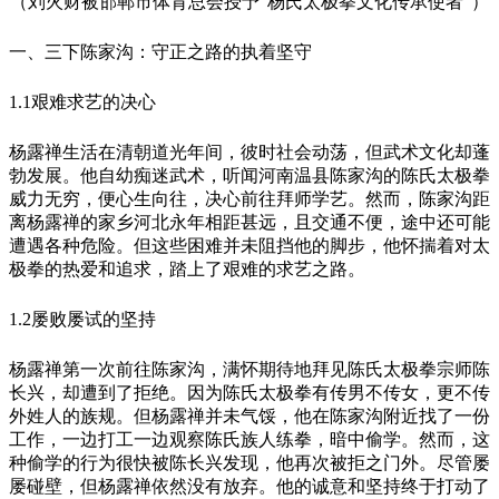
（刘火财被邯郸市体育总会授予“杨氏太极拳文化传承使者”）
一、三下陈家沟：守正之路的执着坚守
1.1艰难求艺的决心
杨露禅生活在清朝道光年间，彼时社会动荡，但武术文化却蓬
勃发展。他自幼痴迷武术，听闻河南温县陈家沟的陈氏太极拳
威力无穷，便心生向往，决心前往拜师学艺。然而，陈家沟距
离杨露禅的家乡河北永年相距甚远，且交通不便，途中还可能
遭遇各种危险。但这些困难并未阻挡他的脚步，他怀揣着对太
极拳的热爱和追求，踏上了艰难的求艺之路。
1.2屡败屡试的坚持
杨露禅第一次前往陈家沟，满怀期待地拜见陈氏太极拳宗师陈
长兴，却遭到了拒绝。因为陈氏太极拳有传男不传女，更不传
外姓人的族规。但杨露禅并未气馁，他在陈家沟附近找了一份
工作，一边打工一边观察陈氏族人练拳，暗中偷学。然而，这
种偷学的行为很快被陈长兴发现，他再次被拒之门外。尽管屡
屡碰壁，但杨露禅依然没有放弃。他的诚意和坚持终于打动了