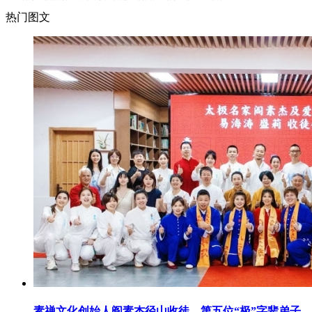
热门图文
素禅文化创始人阎素杰径山收徒，第五位“极”字辈弟子