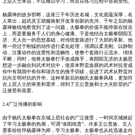
上层人士来说，不仅难以学习，而且在练习过程中容易受伤。
杨露禅的故乡邯郸，这座三千年历史名城，文化底蕴深厚，名
人辈出，赵武灵王胡服骑射开改革创新的先河。千年之后的杨
露禅敏锐地察觉到了这一问题，太极拳的价值不能停留在技击
上，而是要服务于人们的身心健康。于是他结合太极拳阴阳互
济、天人合一的思想基础，对传统套路进行了大胆的革新。他
将一些过于刚猛的动作进行柔化处理，强调以柔克刚、以静制
动，注重动作的连贯性和流畅性，使整个套路行云流水、绵绵
不断；同时，他将太极拳打手改成推手，将阴阳互济的太极思
想进一步融合到武术对抗中，使原本野蛮血腥的武术对抗变成
你中有我我中有你和谐共生的推手切磋，促进了武术从野蛮对
抗向文明对抗的升华。这种革新后的杨氏太极拳风格，更加符
合上层人士的审美和需求，得到了王公贵族和士大夫阶层的广
泛接受和喜爱。
2.4广泛传播的影响
由于杨氏太极拳在京城上层社会的广泛接受，一时间京城掀起
了学习太极拳的热潮，可谓“洛阳纸贵”。许多王公贵族、文人
墨客纷纷拜杨露禅为师，学习太极拳。太极拳也从此迅速走向