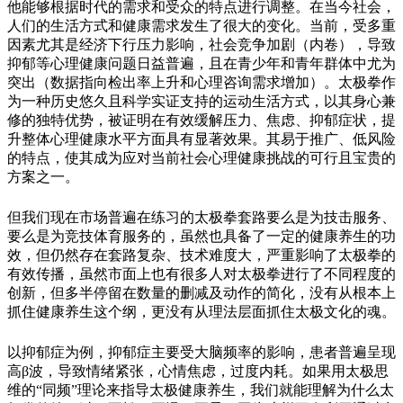
他能够根据时代的需求和受众的特点进行调整。在当今社会，
人们的生活方式和健康需求发生了很大的变化。当前，受多重
因素尤其是经济下行压力影响，社会竞争加剧（内卷），导致
抑郁等心理健康问题日益普遍，且在青少年和青年群体中尤为
突出（数据指向检出率上升和心理咨询需求增加）。太极拳作
为一种历史悠久且科学实证支持的运动生活方式，以其身心兼
修的独特优势，被证明在有效缓解压力、焦虑、抑郁症状，提
升整体心理健康水平方面具有显著效果。
其易于推广、低风险
的特点，使其成为应对当前社
会心理健康挑战的可行且宝贵的
方案之一。
但我们现在市场普遍在练习的太极拳套路要么是为技击服务、
要么是为竞技体育服务的，虽然也具备了一定的健康养生的功
效，但仍然存在套路复杂、技术难度大，严重影响了太极拳的
有效传播，虽然市面上也有很多人对太极拳进行了不同程度的
创新，但多半停留在数量的删减及动作的简化，没有从根本上
抓住健康养生这个纲，更没有从理法层面抓住太极文化的魂。
以抑郁症为例，抑郁症主要受大脑频率的影响，患者普遍呈现
高β波，导致情绪紧张，心情焦虑，过度内耗。如果用太极思
维的“同频”理论来指导太极健康养生，我们就能理解为什么太