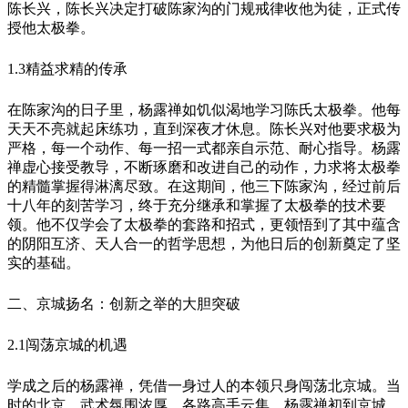
陈长兴，陈长兴决定打破陈家沟的门规戒律收他为徒，正式传
授他太极拳。
1.3精益求精的传承
在陈家沟的日子里，杨露禅如饥似渴地学习陈氏太极拳。他每
天天不亮就起床练功，直到深夜才休息。陈长兴对他要求极为
严格，每一个动作、每一招一式都亲自示范、耐心指导。杨露
禅虚心接受教导，不断琢磨和改进自己的动作，力求将太极拳
的精髓掌握得淋漓尽致。在这期间，他三下陈家沟，经过前后
十八年的刻苦学习，终于充分继承和掌握了太极拳的技术要
领。他不仅学会了太极拳的套路和招式，更领悟到了其中蕴含
的阴阳互济、天人合一的哲学思想，为他日后的创新奠定了坚
实的基础。
二、京城扬名：创新之举的大胆突破
2.1闯荡京城的机遇
学成之后的杨露禅，凭借一身过人的本领只身闯荡北京城。当
时的北京，武术氛围浓厚，各路高手云集。杨露禅初到京城，