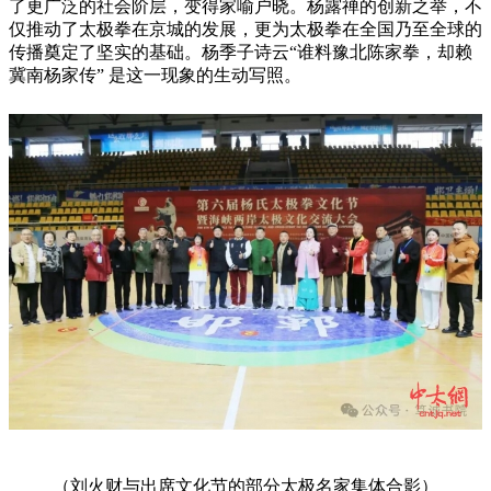
了更广泛的社会阶层，变得家喻户晓。杨露禅的创新之举，不
仅推动了太极拳在京城的发展，更为太极拳在全国乃至全球的
传播奠定了坚实的基础。杨季子诗云“谁料豫北陈家拳，却赖
冀南杨家传” 是这一现象的生动写照。
（刘火财与出席文化节的部分太极名家集体合影）