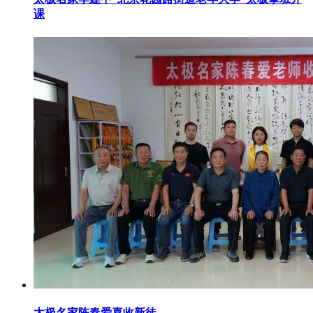
课
太极名家陈春爱喜收新徒