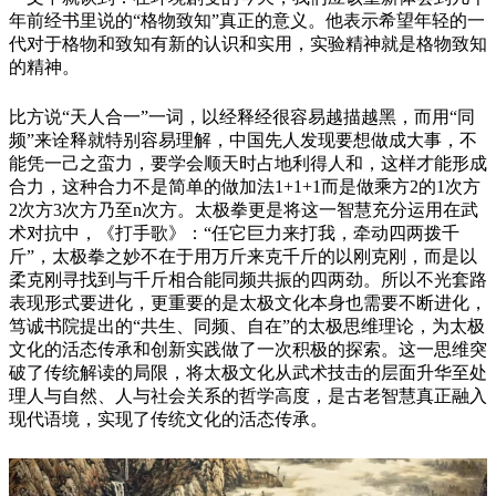
年前经书里说的“格物致知”真正的意义。他表示希望年轻的一
代对于格物和致知有新的认识和实用，实验精神就是格物致知
的精神。
比方说“天人合一”一词，以经释经很容易越描越黑，而用“同
频”来诠释就特别容易理解，中国先人发现要想做成大事，不
能凭一己之蛮力，要学会顺天时占地利得人和，这样才能形成
合力，这种合力不是简单的做加法1+1+1而是做乘方2的1次方
2次方3次方乃至n次方。太极拳更是将这一智慧充分运用在武
术对抗中，《
打手歌
》：“任它巨力来打我，牵动四两拨千
斤”，太极拳之妙不在于用万斤来克千斤的以刚克刚，而是以
柔克刚寻找到与千斤相合能同频共振的四两劲。所以不光套路
表现形式要进化，更重要的是太极文化本身也需要不断进化，
笃诚书院提出的“共生、同频、自在”的太极思维理论，为太极
文化的活态传承和创新实践做了一次积极的探索。这一思维突
破了传统解读的局限，将太极文化从武术技击的层面升华至处
理人与自然、人与社会关系的哲学高度，是古老智慧真正融入
现代语境，实现了传统文化的活态传承。