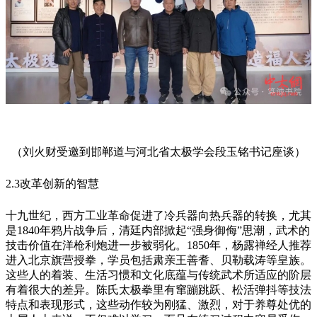
（刘火财受邀到邯郸道与河北省太极学会段玉铭书记座谈）
2.3改革创新的智慧
十九世纪，西方工业革命促进了冷兵器向热兵器的转换，尤其
是1840年鸦片战争后，清廷内部掀起“强身御侮”思潮，武术的
技击价值在洋枪利炮进一步被弱化。1850年，杨露禅经人推荐
进入北京旗营授拳，学员包括肃亲王善耆、贝勒载涛等皇族。
这些人的着装、生活习惯和文化底蕴与传统武术所适应的阶层
有着很大的差异。陈氏太极拳里有窜蹦跳跃、松活弹抖等技法
特点和表现形式，这些动作较为刚猛、激烈，对于养尊处优的