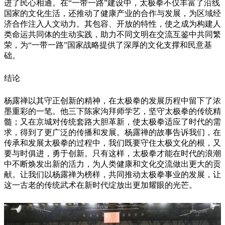
进了民心相通。在“一带一路”建设中，太极拳不仅丰富了沿线
国家的文化生活，还推动了健康产业的合作与发展，为区域经
济合作注入人文动力。其包容、开放的特性，使之成为构建人
类命运共同体的生动实践，助力不同文明在交流互鉴中共同繁
荣，为“一带一路”国家战略提供了深厚的文化支撑和民意基
础。
结论
杨露禅以其守正创新的精神，在太极拳的发展历程中留下了浓
墨重彩的一笔。他三下陈家沟拜师学艺，坚守太极拳的传统精
髓；又在京城对传统套路大胆革新，使太极拳适应了时代的需
求，得到了更广泛的传播和发展。杨露禅的故事告诉我们，在
传承和发展太极拳的过程中，我们既要守住太极文化的根，又
要与时俱进，勇于创新。只有这样，太极拳才能在时代的浪潮
中不断焕发出新的活力，为人类健康和文化交流做出更大的贡
献。让我们以杨露禅为榜样，共同推动太极拳事业的发展，让
这一古老的传统武术在新时代绽放出更加耀眼的光芒。