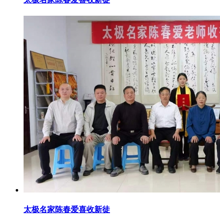
太极名家陈春爱喜收新徒