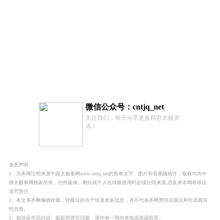
微信公众号：cntjq_net
关注我们，每天分享更多精彩太极资
讯！
免责声明
1、凡本网注明来源中国太极拳网www.cntjq.net的所有文字、图片和音视频稿件，版权均为中
国太极拳网独家所有，任何媒体、网站或个人在转载使用时必须注明来源,违反者本网将依法
追究责任
2、本文系本网编辑转载，转载目的在于传递更多信息，并不代表本网赞同其观点和对其真实
性负责。
3、如涉及作品内容、版权和其它问题，请作者一周内来电或来函联系。