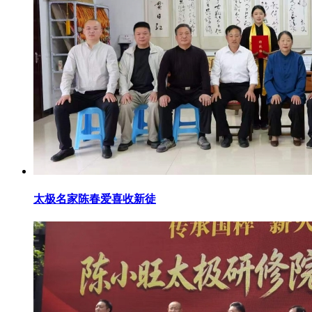
太极名家陈春爱喜收新徒