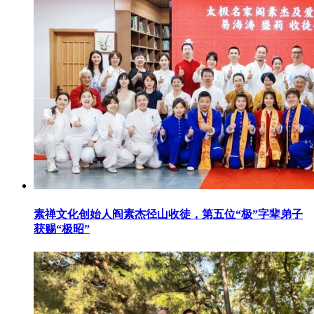
素禅文化创始人阎素杰径山收徒，第五位“极”字辈弟子
获赐“极昭”