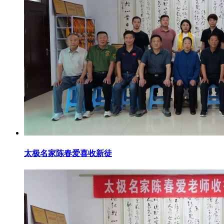
太极名家陈春爱喜收新徒