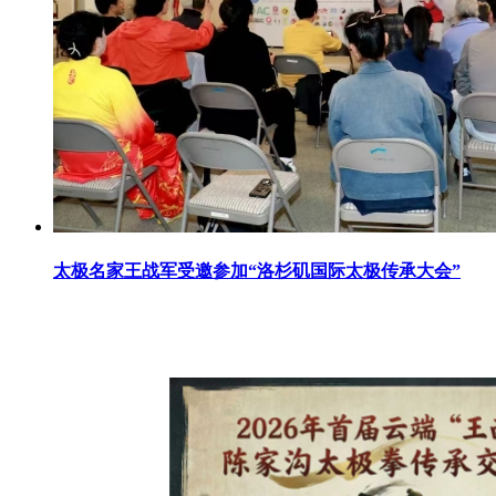
太极名家王战军受邀参加“洛杉矶国际太极传承大会”