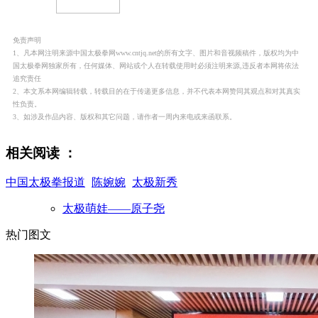
免责声明
1、凡本网注明来源中国太极拳网www.cntjq.net的所有文字、图片和音视频稿件，版权均为中
国太极拳网独家所有，任何媒体、网站或个人在转载使用时必须注明来源,违反者本网将依法
追究责任
2、本文系本网编辑转载，转载目的在于传递更多信息，并不代表本网赞同其观点和对其真实
性负责。
3、如涉及作品内容、版权和其它问题，请作者一周内来电或来函联系。
相关阅读 ：
中国太极拳报道
陈婉婉
太极新秀
太极萌娃——原子尧
热门图文