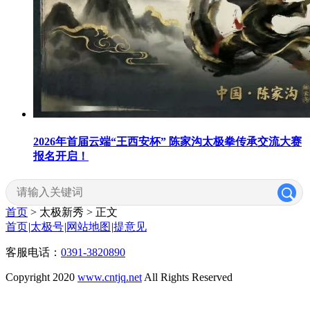
2026年首届云端“王西安杯” 陈家沟太极拳传承交流大赛
报名开启！
首页
> 太极新秀 >
正文
首页
|
太极号
|
网站地图
|
提意见
客服电话：
0391-3820890
Copyright 2020
www.cntjq.net
All Rights Reserved