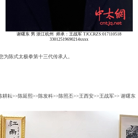
谢曙东 男 浙江杭州 师承：王战军 TJCCRZS:017110518
33012519690214xxxx
您为陈式太极拳第十三代传承人。
陈耕耘>>陈延熙>>陈发科>>陈照丕>>王西安>>王战军>> 谢曙东