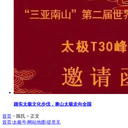
踏实太极文化步伐，泰山太极走向全国
首页
> 陈氏 >
正文
首页
|
太极号
|
网站地图
|
提意见