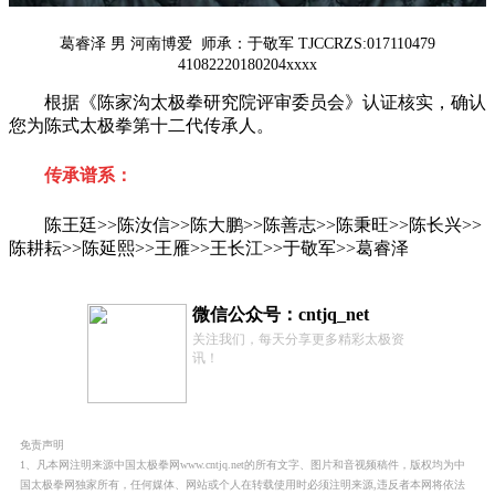
葛睿泽 男 河南博爱 师承：于敬军 TJCCRZS:017110479
41082220180204xxxx
根据《陈家沟太极拳研究院评审委员会》认证核实，确认
您为陈式太极拳第十二代传承人。
传承谱系：
陈王廷>>陈汝信>>陈大鹏>>陈善志>>陈秉旺>>陈长兴>>
陈耕耘>>陈延熙>>王雁>>王长江>>于敬军>>葛睿泽
微信公众号：cntjq_net
关注我们，每天分享更多精彩太极资
讯！
免责声明
1、凡本网注明来源中国太极拳网www.cntjq.net的所有文字、图片和音视频稿件，版权均为中
国太极拳网独家所有，任何媒体、网站或个人在转载使用时必须注明来源,违反者本网将依法