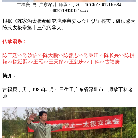
古福庚
男 广东深圳 师承：丁科 TJCCRZS:017110384
44030719850121
xxxx
根据《陈家沟太极拳研究院评审委员会》认证核实，确认您为
陈式太极拳第十三代传承人。
传承谱系：
陈王廷>>陈汝信>>陈大鹏>>陈善志>>陈秉旺>>陈长兴>>陈耕
耘>>陈延熙>>王雁>>王天保>>王魁庆>>丁科
>>古福庚
简介：
古福庚
，男，1985年1月21日生于广东省深圳市，师承丁科老
师。