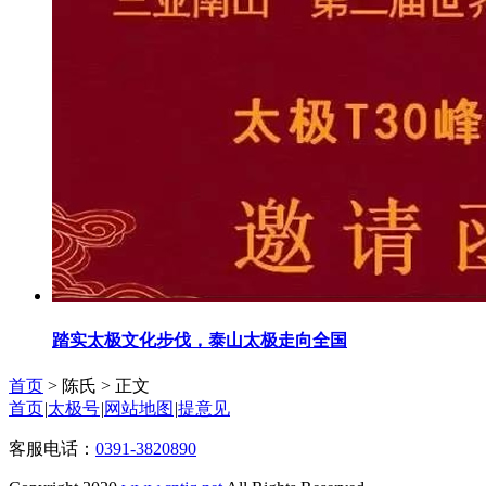
踏实太极文化步伐，泰山太极走向全国
首页
> 陈氏 >
正文
首页
|
太极号
|
网站地图
|
提意见
客服电话：
0391-3820890