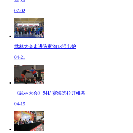
07-02
武林大会走进陈家沟18强出炉
04-21
《武林大会》对抗赛海选拉开帷幕
04-19