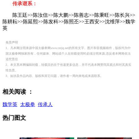
传承谱系：
陈王廷>>陈汝信>>陈大鹏>>陈善志>>陈秉旺>>陈长兴>>
陈耕耘>>陈延熙>>陈发科>>陈照丕>>王西安>>沈维萍>>魏学
英
免责声明
1、凡本网注明来源中国太极拳网www.cntjq.net的所有文字、图片和音视频稿件，版权均为中
国太极拳网独家所有，任何媒体、网站或个人在转载使用时必须注明来源,违反者本网将依法
追究责任
2、本文系本网编辑转载，转载目的在于传递更多信息，并不代表本网赞同其观点和对其真实
性负责。
3、如涉及作品内容、版权和其它问题，请作者一周内来电或来函联系。
相关阅读 ：
魏学英
太极拳
传承人
热门图文