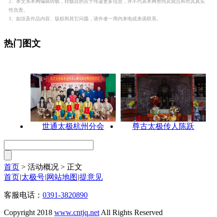
2、本文系本网编辑转载，转载目的在于传递更多信息，并不代表本网赞同其观点和对其真实
性负责。
3、如涉及作品内容、版权和其它问题，请作者一周内来电或来函联系。
热门图文
世通太极杭州分会
尊古太极传人陈跃
首页
> 活动概况 >
正文
首页
|
太极号
|
网站地图
|
提意见
客服电话：
0391-3820890
Copyright 2018
www.cntjq.net
All Rights Reserved