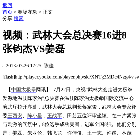
返回
首页
> 赛场花絮 > 正文
分享
搜索
视频：武林大会总决赛16进8
张钧杰VS姜磊
a 2013-07-26 17:25 陈佳
[flash]http://player.youku.com/player.php/sid/XNTg3MDc4Nzg4/v.swf
【
中国
太极拳
网讯】 7月22日，央视“武林大会走进太极拳
发源地温县陈家沟”总决赛在温县陈家沟太极拳国际交流中心
演武厅拉开序幕，武林大会总裁判长蒋家骏，武林大会专家评
委
王西安
、
陈小星
，
王战军
、田芸五位评审坐镇。在一片紧张
与刺激的气氛中，8位选手成功突围，进军全国8强。他们分别
是：姜磊、朱亚伦、韩飞龙、许佳俊、王一志、许耀、丛茂